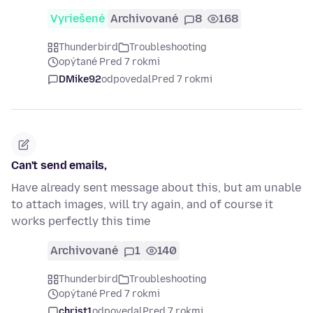
Vyriešené
Archivované
8
168
Thunderbird
Troubleshooting
opýtané Pred 7 rokmi
DMike92
odpovedal
Pred 7 rokmi
Can't send emails,
Have already sent message about this, but am unable
to attach images, will try again, and of course it
works perfectly this time
Archivované
1
140
Thunderbird
Troubleshooting
opýtané Pred 7 rokmi
christ1
odpovedal
Pred 7 rokmi