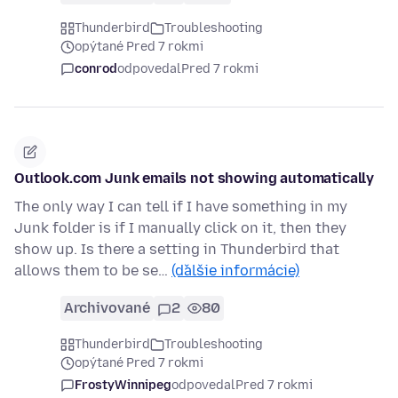
Thunderbird
Troubleshooting
opýtané Pred 7 rokmi
conrod
odpovedal
Pred 7 rokmi
Outlook.com Junk emails not showing automatically
The only way I can tell if I have something in my
Junk folder is if I manually click on it, then they
show up. Is there a setting in Thunderbird that
allows them to be se…
(ďalšie informácie)
Archivované
2
80
Thunderbird
Troubleshooting
opýtané Pred 7 rokmi
FrostyWinnipeg
odpovedal
Pred 7 rokmi