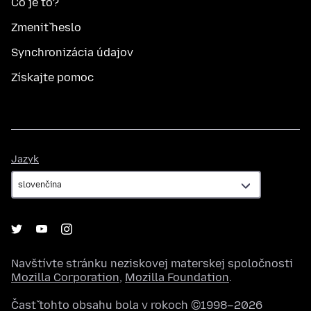
Čo je to?
Zmeniť heslo
Synchronizácia údajov
Získajte pomoc
Jazyk
Jazyk
Navštívte stránku neziskovej materskej spoločnosti
Mozilla Corporation
,
Mozilla Foundation
.
Časť tohto obsahu bola v rokoch ©1998–2026