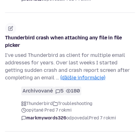
Thunderbird crash when attaching any file in file
picker
I've used Thunderbird as client for multiple email
addresses for years. Over last weeks I started
getting sudden crash and crash report screen after
completing an email …
(ďalšie informácie)
Archivované
5
180
Thunderbird
Troubleshooting
opýtané Pred 7 rokmi
markmywords326
odpovedal
Pred 7 rokmi