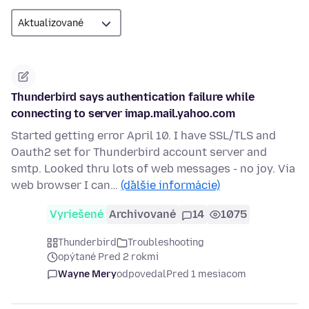
Thunderbird says authentication failure while
connecting to server imap.mail.yahoo.com
Started getting error April 10. I have SSL/TLS and
Oauth2 set for Thunderbird account server and
smtp. Looked thru lots of web messages - no joy. Via
web browser I can…
(ďalšie informácie)
Vyriešené
Archivované
14
1075
Thunderbird
Troubleshooting
opýtané Pred 2 rokmi
Wayne Mery
odpovedal
Pred 1 mesiacom