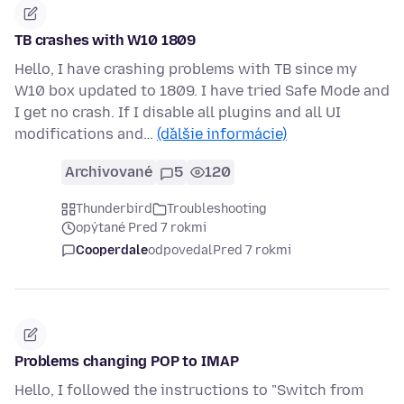
TB crashes with W10 1809
Hello, I have crashing problems with TB since my
W10 box updated to 1809. I have tried Safe Mode and
I get no crash. If I disable all plugins and all UI
modifications and…
(ďalšie informácie)
Archivované
5
120
Thunderbird
Troubleshooting
opýtané Pred 7 rokmi
Cooperdale
odpovedal
Pred 7 rokmi
Problems changing POP to IMAP
Hello, I followed the instructions to "Switch from