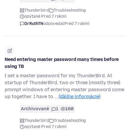
Thunderbird
Troubleshooting
opýtané Pred 7 rokmi
DrRuthTN
odpovedal
Pred 7 rokmi
Need entering master password many times before
using TB
I set a master password for my ThunderBird. At
startup of ThunderBird, two or three (mostly three)
prompt windows of entering master password come
up together. I have to …
(ďalšie informácie)
Archivované
1
160
Thunderbird
Troubleshooting
opýtané Pred 7 rokmi