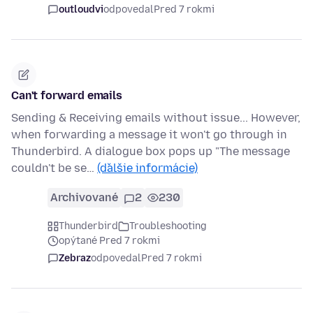
outloudvi
odpovedal
Pred 7 rokmi
Can't forward emails
Sending & Receiving emails without issue... However,
when forwarding a message it won't go through in
Thunderbird. A dialogue box pops up "The message
couldn't be se…
(ďalšie informácie)
Archivované
2
230
Thunderbird
Troubleshooting
opýtané Pred 7 rokmi
Zebraz
odpovedal
Pred 7 rokmi