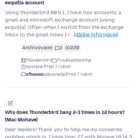
exquilla account
Using thunderbird 60.5.1, I have two accounts, a
gmail and microsoft exchange account (using
exquilla). Often when I switch from the exchange
inbox to the gmail inbox I r…
(ďalšie informácie)
Archivované
2
220
Thunderbird
Troubleshooting
opýtané Pred 7 rokmi
sfhowes
odpovedal
Pred 7 rokmi
Why does Thunderbird hang 2-3 times in 12 hours?
(Mac Mohave)
Dear readers! Thank you to help me my nonsense
problem which is: I have Imac 27 with Mojave 10.14.3