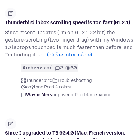
Thunderbird inbox scrolling speed is too fast (91.2.1)
Since recent updates (I'm on 91.2.1 32 bit) the
gesture-scrolling (two finger drag) with my Windows
10 laptop's touchpad is much faster than before, and
I'm finding it to…
(ďalšie informácie)
Archivované
2
60
Thunderbird
Troubleshooting
opýtané Pred 4 rokmi
Wayne Mery
odpovedal
Pred 4 mesiacmi
Since I upgraded to TB 60.4.0 (Mac, French version,