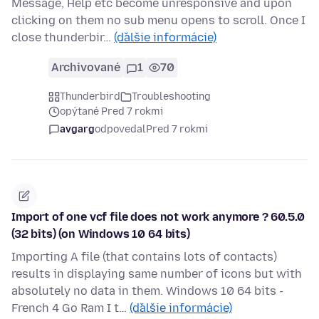
Message, Help etc become unresponsive and upon
clicking on them no sub menu opens to scroll. Once I
close thunderbir…
(ďalšie informácie)
Archivované
1
70
Thunderbird
Troubleshooting
opýtané Pred 7 rokmi
avgarg
odpovedal
Pred 7 rokmi
Import of one vcf file does not work anymore ? 60.5.0
(32 bits) (on Windows 10 64 bits)
Importing A file (that contains lots of contacts)
results in displaying same number of icons but with
absolutely no data in them. Windows 10 64 bits -
French 4 Go Ram I t…
(ďalšie informácie)