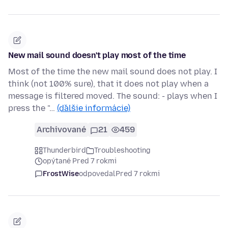
New mail sound doesn't play most of the time
Most of the time the new mail sound does not play. I
think (not 100% sure), that it does not play when a
message is filtered moved. The sound: - plays when I
press the "…
(ďalšie informácie)
Archivované
21
459
Thunderbird
Troubleshooting
opýtané Pred 7 rokmi
FrostWise
odpovedal
Pred 7 rokmi