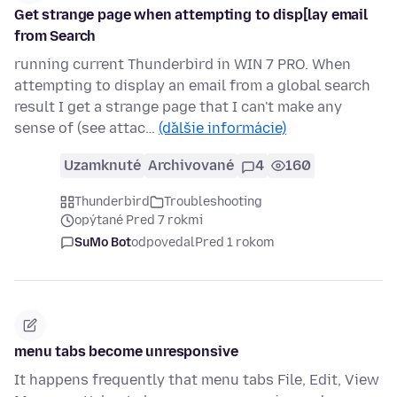
Get strange page when attempting to disp[lay email
from Search
running current Thunderbird in WIN 7 PRO. When
attempting to display an email from a global search
result I get a strange page that I can't make any
sense of (see attac…
(ďalšie informácie)
Uzamknuté
Archivované
4
160
Thunderbird
Troubleshooting
opýtané Pred 7 rokmi
SuMo Bot
odpovedal
Pred 1 rokom
menu tabs become unresponsive
It happens frequently that menu tabs File, Edit, View