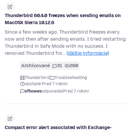
Thunderbird 60.4.0 freezes when sending emails on
MacOSX Sierra 10.12.6
Since a few weeks ago, Thunderbird freezes every
now and then after sending emails. I tried restarting
Thunderbird in Safe Mode with no success. I
removed Thunderbird fro…
(ďalšie informácie)
Archivované
31
260
Thunderbird
Troubleshooting
opýtané Pred 7 rokmi
sfhowes
odpovedal
Pred 7 rokmi
Compact error alert associated with Exchange-