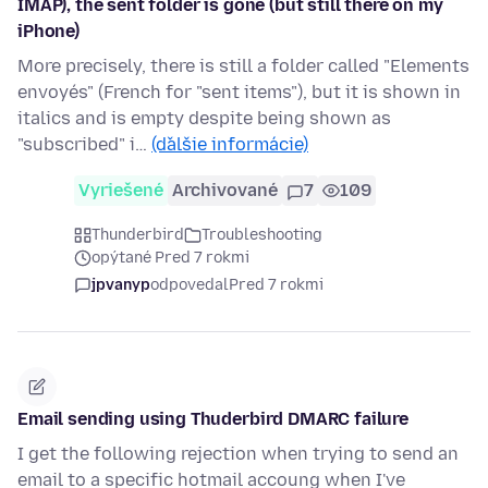
IMAP), the sent folder is gone (but still there on my
iPhone)
More precisely, there is still a folder called "Elements
envoyés" (French for "sent items"), but it is shown in
italics and is empty despite being shown as
"subscribed" i…
(ďalšie informácie)
Vyriešené
Archivované
7
109
Thunderbird
Troubleshooting
opýtané Pred 7 rokmi
jpvanyp
odpovedal
Pred 7 rokmi
Email sending using Thuderbird DMARC failure
I get the following rejection when trying to send an
email to a specific hotmail accoung when I've