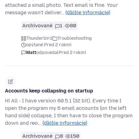
attached a small photo. Text email is fine. Your
message wasn't deliver…
(ďalšie informácie)
Archivované
1
80
Thunderbird
Troubleshooting
opýtané Pred 2 rokmi
Matt
odpovedal
Pred 2 rokmi
Accounts keep collapsing on startup
Hi All - I have version 60.5.1 (32 bit). Every time I
open the program my 6 email accounts (on the left
hand side) collapse, I then have to close the program
down and reo…
(ďalšie informácie)
Archivované
8
150