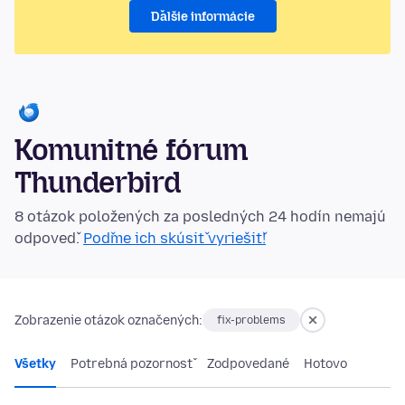
Ďalšie informácie
Komunitné fórum
Thunderbird
8 otázok položených za posledných 24 hodín nemajú
odpoveď.
Poďme ich skúsiť vyriešiť!
Zobrazenie otázok označených:
fix-problems
Všetky
Potrebná pozornosť
Zodpovedané
Hotovo