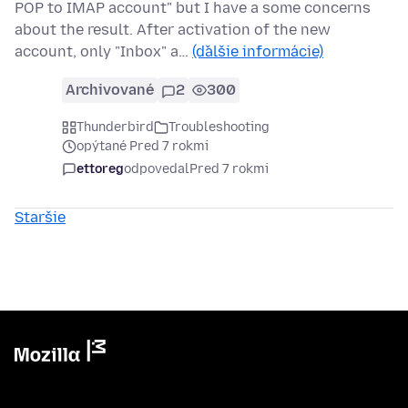
POP to IMAP account" but I have a some concerns
about the result. After activation of the new
account, only "Inbox" a…
(ďalšie informácie)
Archivované
2
300
Thunderbird
Troubleshooting
opýtané Pred 7 rokmi
ettoreg
odpovedal
Pred 7 rokmi
Staršie