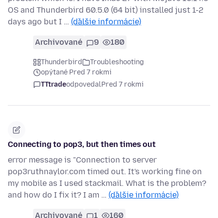
OS and Thunderbird 60.5.0 (64 bit) installed just 1-2
days ago but I …
(ďalšie informácie)
Archivované
9
180
Thunderbird
Troubleshooting
opýtané Pred 7 rokmi
TTtrade
odpovedal
Pred 7 rokmi
Connecting to pop3, but then times out
error message is "Connection to server
pop3ruthnaylor.com timed out. It's working fine on
my mobile as I used stackmail. What is the problem?
and how do I fix it? I am …
(ďalšie informácie)
Archivované
1
160