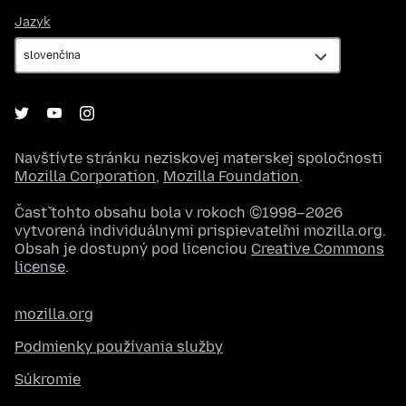
Jazyk
Jazyk
Navštívte stránku neziskovej materskej spoločnosti
Mozilla Corporation
,
Mozilla Foundation
.
Časť tohto obsahu bola v rokoch ©1998–2026
vytvorená individuálnymi prispievateľmi mozilla.org.
Obsah je dostupný pod licenciou
Creative Commons
license
.
mozilla.org
Podmienky používania služby
Súkromie