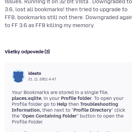
issues. Running it on 32 bit Vista . Downgraded to
3.6, lost all bookmarks! then tried to upgrade to
FF8, bookmarks still not there. Downgraded agai
Všetky odpovede (3)
ideato
21. 11. 2011 4:47
Your Bookmarks are stored in a single file,
places.sqlite
, in your
Profile folder
. To open your
Profile folder go to
Help
then
Troubleshooting
Information,
then next to "
Profile Directory
" click
the "
Open Containing Folder
" button to open the