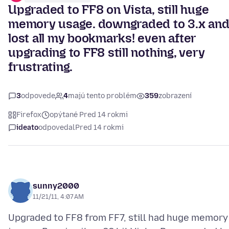
Upgraded to FF8 on Vista, still huge
memory usage. downgraded to 3.x an
lost all my bookmarks! even after
upgrading to FF8 still nothing, very
frustrating.
3
odpovede
4
majú tento problém
359
zobrazení
Firefox
opýtané Pred 14 rokmi
ideato
odpovedal
Pred 14 rokmi
sunny2000
11/21/11, 4:07 AM
Upgraded to FF8 from FF7, still had huge memory