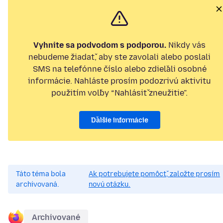
Vyhnite sa podvodom s podporou.
Nikdy vás
nebudeme žiadať, aby ste zavolali alebo poslali
SMS na telefónne číslo alebo zdieľali osobné
informácie. Nahláste prosím podozrivú aktivitu
použitím voľby “Nahlásiť zneužitie”.
Ďalšie informácie
Táto téma bola
Ak potrebujete pomôcť, založte prosím
archivovaná.
novú otázku.
Archivované