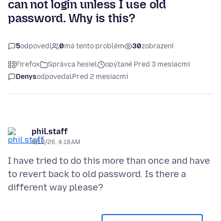
can not login unless I use old
password. Why is this?
5
odpovedí
0
má tento problém
30
zobrazení
Firefox
Správca hesiel
opýtané Pred 3 mesiacmi
Denys
odpovedal
Pred 2 mesiacmi
phil.staff
5/10/26, 4:18 AM
I have tried to do this more than once and have
to revert back to old password. Is there a