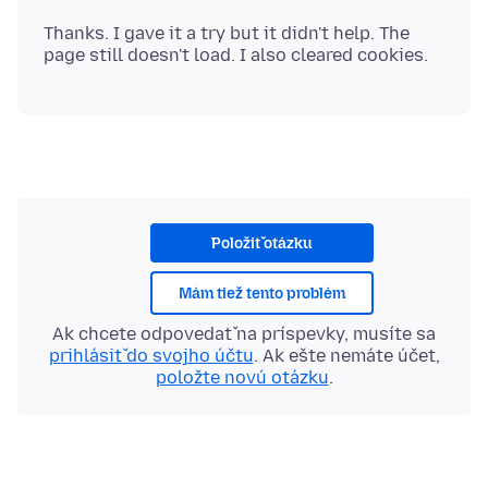
Thanks. I gave it a try but it didn't help. The
Položiť otázku
Mám tiež tento problém
Ak chcete odpovedať na príspevky, musíte sa
prihlásiť do svojho účtu
. Ak ešte nemáte účet,
položte novú otázku
.