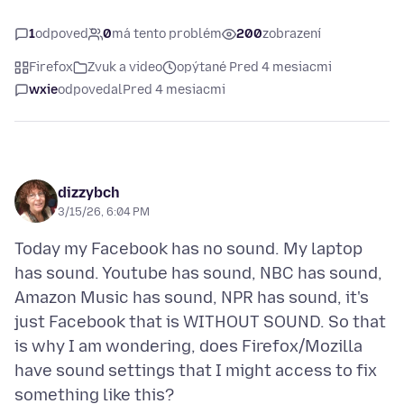
1
odpoveď
0
má tento problém
200
zobrazení
Firefox
Zvuk a video
opýtané Pred 4 mesiacmi
wxie
odpovedal
Pred 4 mesiacmi
dizzybch
3/15/26, 6:04 PM
Today my Facebook has no sound. My laptop
has sound. Youtube has sound, NBC has sound,
Amazon Music has sound, NPR has sound, it's
just Facebook that is WITHOUT SOUND. So that
is why I am wondering, does Firefox/Mozilla
have sound settings that I might access to fix