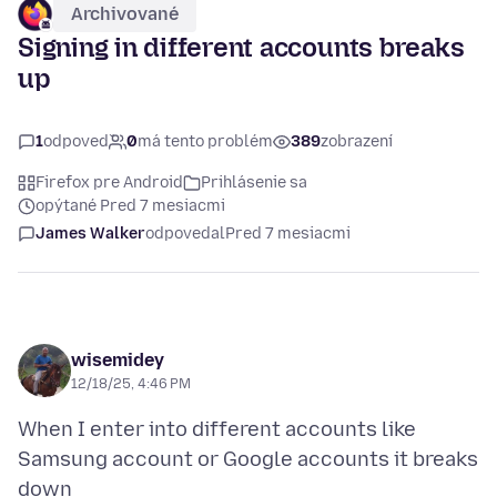
Archivované
Signing in different accounts breaks
up
1
odpoveď
0
má tento problém
389
zobrazení
Firefox pre Android
Prihlásenie sa
opýtané Pred 7 mesiacmi
James Walker
odpovedal
Pred 7 mesiacmi
wisemidey
12/18/25, 4:46 PM
When I enter into different accounts like
Samsung account or Google accounts it breaks