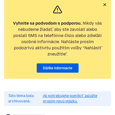
Vyhnite sa podvodom s podporou.
Nikdy vás
nebudeme žiadať, aby ste zavolali alebo
poslali SMS na telefónne číslo alebo zdieľali
osobné informácie. Nahláste prosím
podozrivú aktivitu použitím voľby “Nahlásiť
zneužitie”.
Ďalšie informácie
Táto téma bola
Ak potrebujete pomôcť, založte
archivovaná.
prosím novú otázku.