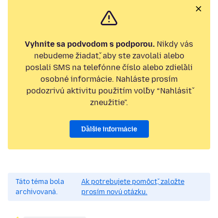
Vyhnite sa podvodom s podporou.
Nikdy vás
nebudeme žiadať, aby ste zavolali alebo
poslali SMS na telefónne číslo alebo zdieľali
osobné informácie. Nahláste prosím
podozrivú aktivitu použitím voľby “Nahlásiť
zneužitie”.
Ďalšie informácie
Táto téma bola
Ak potrebujete pomôcť, založte
archivovaná.
prosím novú otázku.