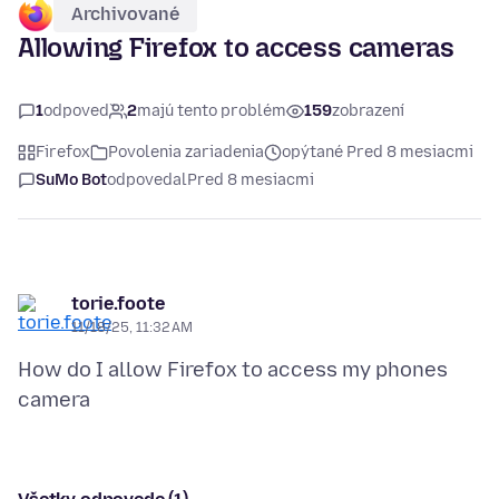
Archivované
Allowing Firefox to access cameras
1
odpoveď
2
majú tento problém
159
zobrazení
Firefox
Povolenia zariadenia
opýtané Pred 8 mesiacmi
SuMo Bot
odpovedal
Pred 8 mesiacmi
torie.foote
11/18/25, 11:32 AM
How do I allow Firefox to access my phones