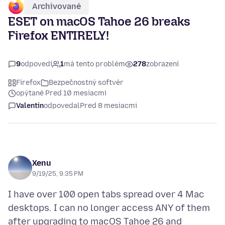
Archivované
ESET on macOS Tahoe 26 breaks
Firefox ENTIRELY!
9
odpovedí
1
má tento problém
278
zobrazení
Firefox
Bezpečnostný softvér
opýtané Pred 10 mesiacmi
Valentin
odpovedal
Pred 8 mesiacmi
Xenu
9/19/25, 9:35 PM
I have over 100 open tabs spread over 4 Mac
desktops. I can no longer access ANY of them
after upgrading to macOS Tahoe 26 and