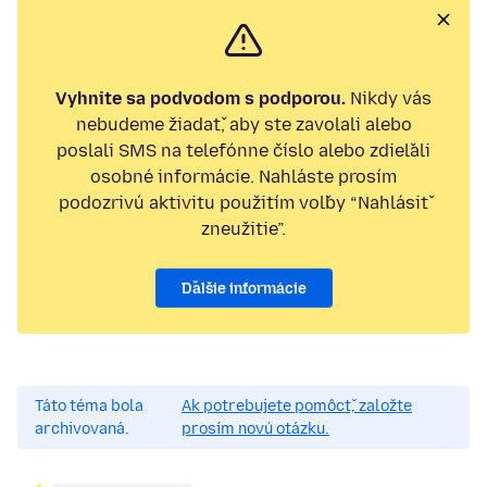
Vyhnite sa podvodom s podporou.
Nikdy vás
nebudeme žiadať, aby ste zavolali alebo
poslali SMS na telefónne číslo alebo zdieľali
osobné informácie. Nahláste prosím
podozrivú aktivitu použitím voľby “Nahlásiť
zneužitie”.
Ďalšie informácie
Táto téma bola
Ak potrebujete pomôcť, založte
archivovaná.
prosím novú otázku.