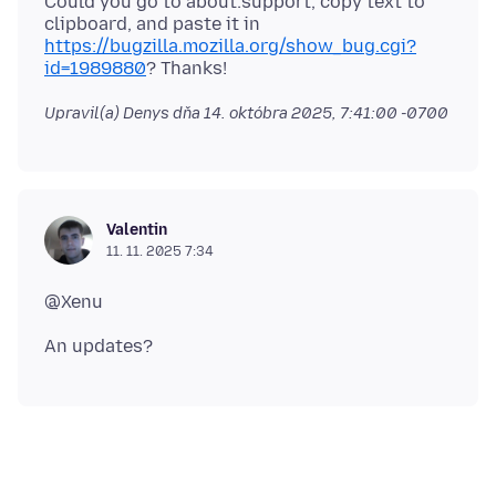
Could you go to about:support, copy text to
clipboard, and paste it in
https://bugzilla.mozilla.org/show_bug.cgi?
id=1989880
Upravil(a) Denys dňa
14. októbra 2025, 7:41:00 -0700
Valentin
11. 11. 2025 7:34