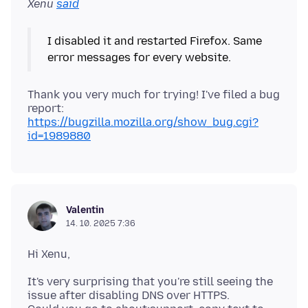
Xenu
said
I disabled it and restarted Firefox. Same
Thank you very much for trying! I've filed a bug
report:
https://bugzilla.mozilla.org/show_bug.cgi?
id=1989880
Valentin
14. 10. 2025 7:36
It's very surprising that you're still seeing the
issue after disabling DNS over HTTPS.