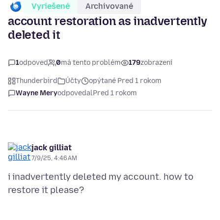
Vyriešené
Archivované
account restoration as inadvertently
deleted it
1
odpoveď
0
má tento problém
179
zobrazení
Thunderbird
Účty
opýtané Pred 1 rokom
Wayne Mery
odpovedal
Pred 1 rokom
jack gilliat
7/9/25, 4:46 AM
i inadvertently deleted my account. how to