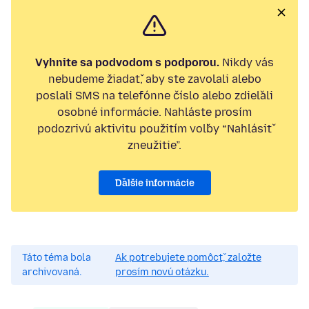
Vyhnite sa podvodom s podporou.
Nikdy vás
nebudeme žiadať, aby ste zavolali alebo
poslali SMS na telefónne číslo alebo zdieľali
osobné informácie. Nahláste prosím
podozrivú aktivitu použitím voľby “Nahlásiť
zneužitie”.
Ďalšie informácie
Táto téma bola
Ak potrebujete pomôcť, založte
archivovaná.
prosím novú otázku.