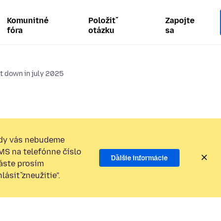
Komunitné
Položiť
Zapojte
fóra
otázku
sa
t down in july 2025
dy vás nebudeme
SMS na telefónne číslo
Ďalšie informácie
láste prosím
ásiť zneužitie”.