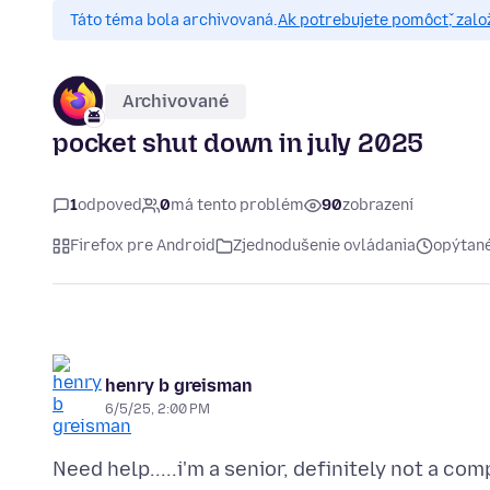
Táto téma bola archivovaná.
Ak potrebujete pomôcť, zalo
Archivované
pocket shut down in july 2025
1
odpoveď
0
má tento problém
90
zobrazení
Firefox pre Android
Zjednodušenie ovládania
opýtané
henry b greisman
6/5/25, 2:00 PM
Need help.....i'm a senior, definitely not a co