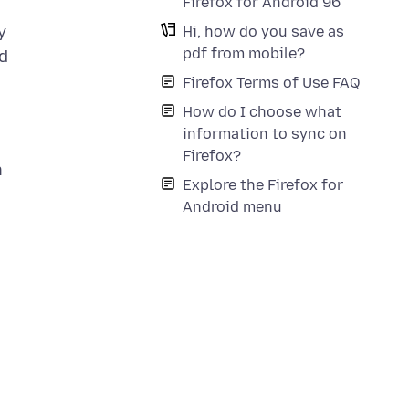
Firefox for Android 96
y
Hi, how do you save as
pdf from mobile?
ed
Firefox Terms of Use FAQ
How do I choose what
information to sync on
Firefox?
n
Explore the Firefox for
Android menu