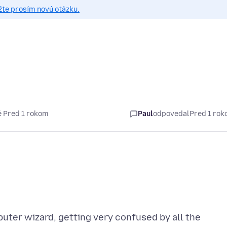
žte prosím novú otázku.
 Pred 1 rokom
Paul
odpovedal
Pred 1 ro
mputer wizard, getting very confused by all the