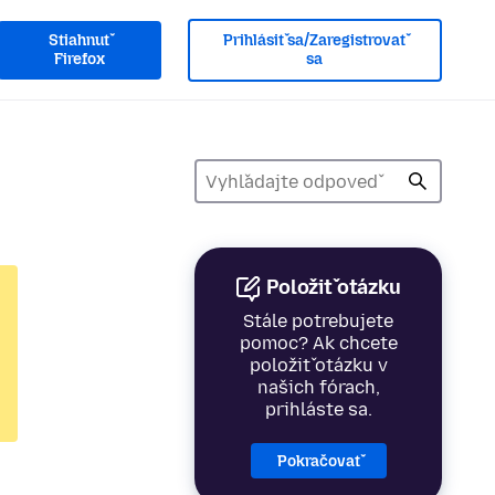
Stiahnuť
Prihlásiť sa/Zaregistrovať
Firefox
sa
Položiť otázku
Stále potrebujete
pomoc? Ak chcete
položiť otázku v
našich fórach,
prihláste sa.
Pokračovať