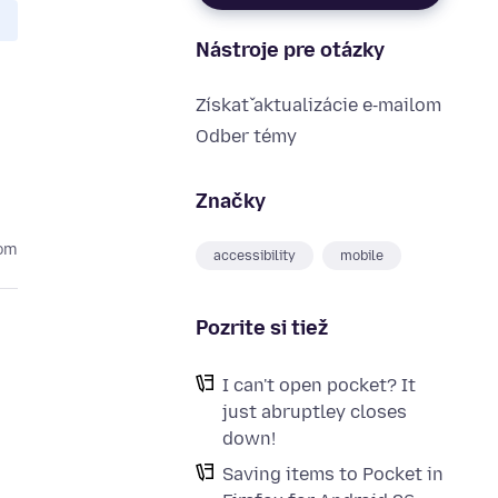
Nástroje pre otázky
Získať aktualizácie e‑mailom
Odber témy
Značky
kom
accessibility
mobile
Pozrite si tiež
I can't open pocket? It
just abruptley closes
down!
Saving items to Pocket in