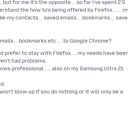
but for me it's the opposite....so far i've spent 2.5
erstand the how to's being offered by Firefox.......m
ke my contacts....saved emails....bookmarks....sav
d prefer to stay with Firefox.....my needs have bee
aven't had problems.
ows professional......also on my Samsung Ultra 21
ed.
on't blow up if you do nothing or it will only be a