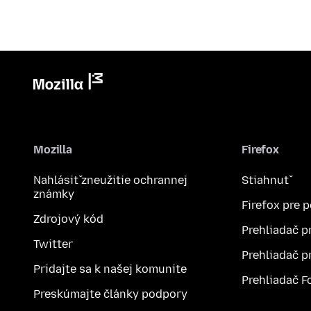
Mozilla
Firefox
Nahlásiť zneužitie ochrannej
Stiahnuť
známky
Firefox pre 
Zdrojový kód
Prehliadač p
Twitter
Prehliadač p
Pridajte sa k našej komunite
Prehliadač F
Preskúmajte články podpory