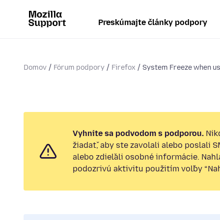
Preskúmajte články podpory
Domov
Fórum podpory
Firefox
System Freeze when usi
Vyhnite sa podvodom s podporou.
Nik
žiadať, aby ste zavolali alebo poslali 
alebo zdieľali osobné informácie. Nah
podozrivú aktivitu použitím voľby “Nahl