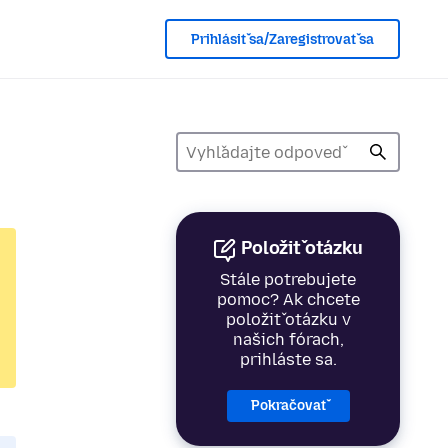
Prihlásiť sa/Zaregistrovať sa
Položiť otázku
Stále potrebujete
pomoc? Ak chcete
položiť otázku v
našich fórach,
prihláste sa.
Pokračovať