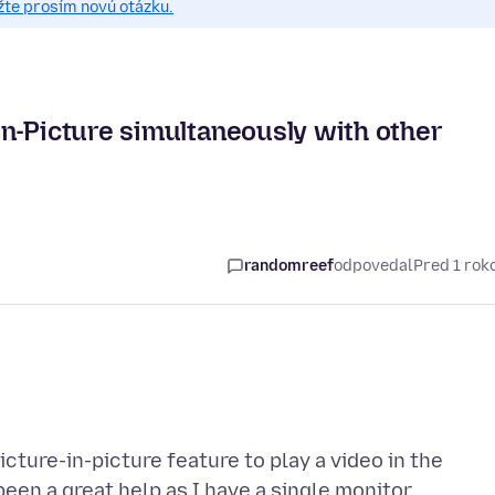
žte prosím novú otázku.
n-Picture simultaneously with other
randomreef
odpovedal
Pred 1 ro
icture-in-picture feature to play a video in the