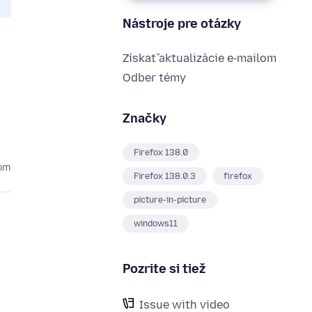
Nástroje pre otázky
Získať aktualizácie e‑mailom
Odber témy
Značky
Firefox 138.0
kom
Firefox 138.0.3
firefox
picture-in-picture
windows11
Pozrite si tiež
Issue with video