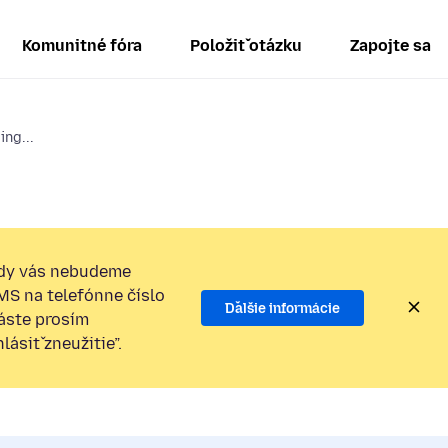
Komunitné fóra
Položiť otázku
Zapojte sa
ng...
dy vás nebudeme
SMS na telefónne číslo
Ďalšie informácie
láste prosím
ásiť zneužitie”.