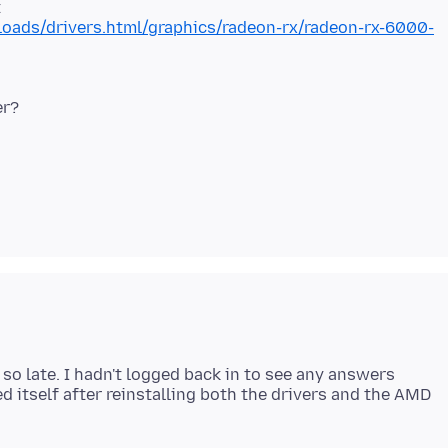
ads/drivers.html/graphics/radeon-rx/radeon-rx-6000-
so late. I hadn't logged back in to see any answers
ed itself after reinstalling both the drivers and the AMD