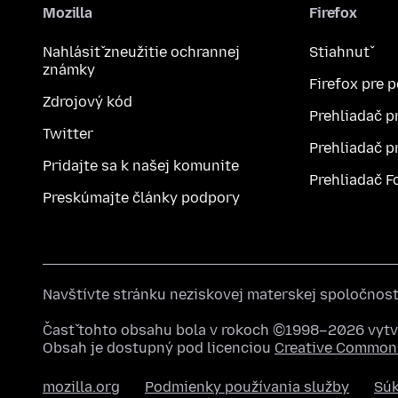
Mozilla
Firefox
Nahlásiť zneužitie ochrannej
Stiahnuť
známky
Firefox pre 
Zdrojový kód
Prehliadač p
Twitter
Prehliadač p
Pridajte sa k našej komunite
Prehliadač F
Preskúmajte články podpory
Navštívte stránku neziskovej materskej spoločnos
Časť tohto obsahu bola v rokoch ©1998–2026 vytvo
Obsah je dostupný pod licenciou
Creative Commons
mozilla.org
Podmienky používania služby
Sú