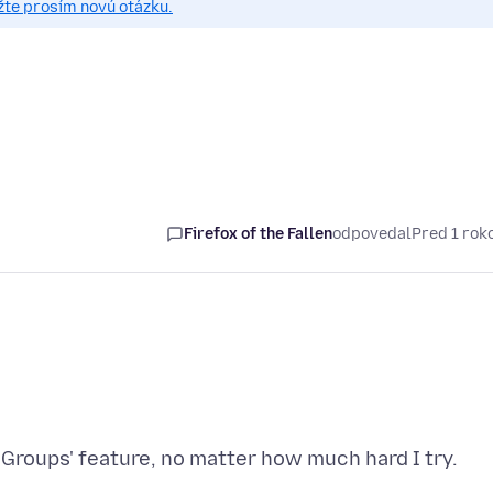
žte prosím novú otázku.
Firefox of the Fallen
odpovedal
Pred 1 ro