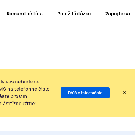
Komunitné fóra
Položiť otázku
Zapojte sa
dy vás nebudeme
SMS na telefónne číslo
Ďalšie informácie
láste prosím
ásiť zneužitie”.