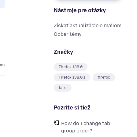
Nástroje pre otázky
Získať aktualizácie e‑mailom
Odber témy
Značky
kom
Firefox 138.0
Firefox 138.0.1
firefox
tabs
Pozrite si tiež
How do I change tab
group order?