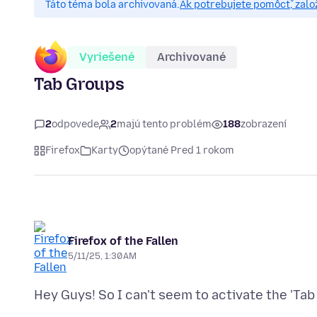
Táto téma bola archivovaná.
Ak potrebujete pomôcť, zalo
Vyriešené
Archivované
Tab Groups
2
odpovede
2
majú tento problém
188
zobrazení
Firefox
Karty
opýtané Pred 1 rokom
Firefox of the Fallen
5/11/25, 1:30 AM