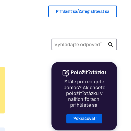
Prihlásiť sa/Zaregistrovať sa
Položiť otázku
Stále potrebujete
pomoc? Ak chcete
položiť otázku v
našich fórach,
prihláste sa.
Pokračovať