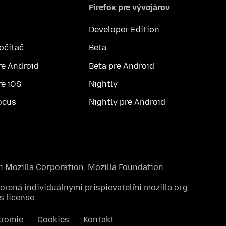
Firefox pre vývojárov
Developer Edition
počítač
Beta
re Android
Beta pre Android
re iOS
Nightly
ocus
Nightly pre Android
ti
Mozilla Corporation
,
Mozilla Foundation
.
rená individuálnymi prispievateľmi mozilla.org.
 license
.
kromie
Cookies
Kontakt