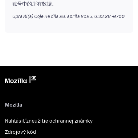
Upravil(a) Coje He dňa
28. apríla 2025, 6:33:28 -0700
Mozilla
Nahlásiť zneužitie ochrannej známky
Zdrojový kód