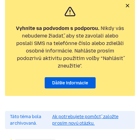
Vyhnite sa podvodom s podporou.
Nikdy vás
nebudeme žiadať, aby ste zavolali alebo
poslali SMS na telefónne číslo alebo zdieľali
osobné informácie. Nahláste prosím
podozrivú aktivitu použitím voľby “Nahlásiť
zneužitie”.
Ďalšie informácie
Táto téma bola
Ak potrebujete pomôcť, založte
archivovaná.
prosím novú otázku.