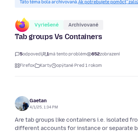
Táto téma bola archivovaná.
Ak potrebujete pomôcť, zalo
Vyriešené
Archivované
Tab groups Vs Containers
5
odpovedí
1
má tento problém
652
zobrazení
Firefox
Karty
opýtané Pred 1 rokom
Gaetan
4/1/25, 1:34 PM
Are tab groups like containers i.e. isolated fr