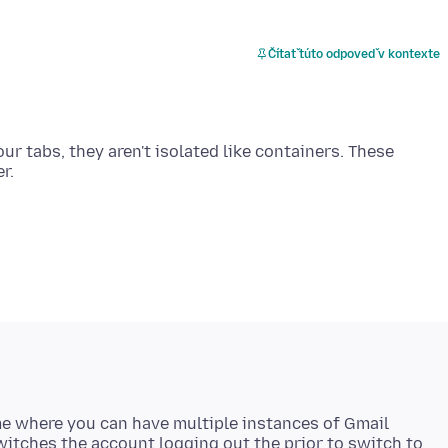
Čítať túto odpoveď v kontexte
r tabs, they aren't isolated like containers. These
me where you can have multiple instances of Gmail
 switches the account logging out the prior to switch to