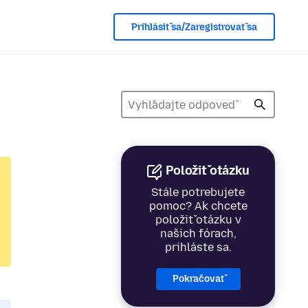
Prihlásiť sa/Zaregistrovať sa
Položiť otázku
Stále potrebujete
pomoc? Ak chcete
položiť otázku v
našich fórach,
prihláste sa.
Pokračovať