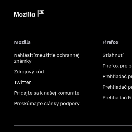
Mozilla
Firefox
Nahlásiť zneužitie ochrannej
Stiahnuť
známky
Firefox pre 
Zdrojový kód
Prehliadač p
Twitter
Prehliadač p
Pridajte sa k našej komunite
Prehliadač F
Preskúmajte články podpory