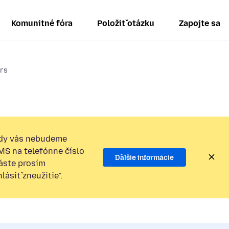
Komunitné fóra
Položiť otázku
Zapojte sa
ers
dy vás nebudeme
SMS na telefónne číslo
Ďalšie informácie
láste prosím
ásiť zneužitie”.