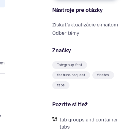
Nástroje pre otázky
Získať aktualizácie e‑mailom
Odber témy
Značky
kom
Tab:group-feat
feature-request
firefox
tabs
Pozrite si tiež
o
tab groups and container
tabs