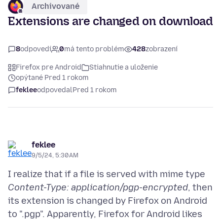
Archivované
Extensions are changed on download
8
odpovedí
0
má tento problém
428
zobrazení
Firefox pre Android
Stiahnutie a uloženie
opýtané Pred 1 rokom
feklee
odpovedal
Pred 1 rokom
feklee
9/5/24, 5:30 AM
I realize that if a file is served with mime type
Content-Type: application/pgp-encrypted
, then
its extension is changed by Firefox on Android
to ".pgp". Apparently, Firefox for Android likes