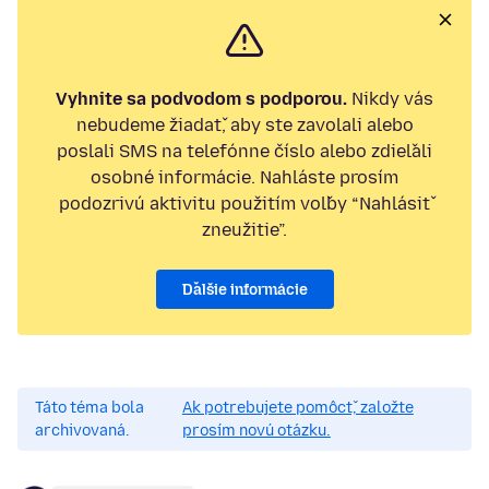
Vyhnite sa podvodom s podporou.
Nikdy vás
nebudeme žiadať, aby ste zavolali alebo
poslali SMS na telefónne číslo alebo zdieľali
osobné informácie. Nahláste prosím
podozrivú aktivitu použitím voľby “Nahlásiť
zneužitie”.
Ďalšie informácie
Táto téma bola
Ak potrebujete pomôcť, založte
archivovaná.
prosím novú otázku.