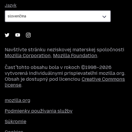
Jazyk
Jazyk
Navštívte stránku neziskovej materskej spoločnosti
Mozilla Corporation
,
Mozilla Foundation
.
Časť tohto obsahu bola v rokoch ©1998–2026
vytvorená individuálnymi prispievateľmi mozilla.org.
Obsah je dostupný pod licenciou
Creative Commons
license
.
mozilla.org
Podmienky používania služby
Súkromie