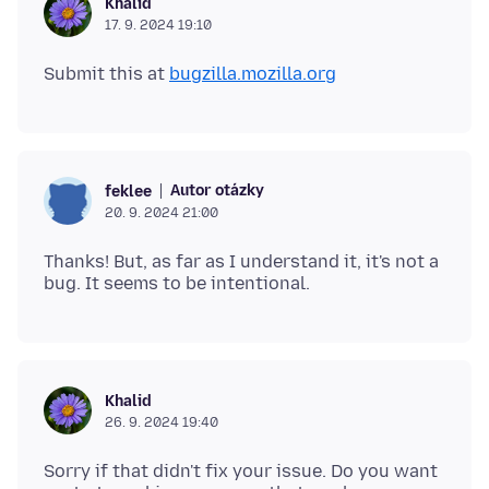
Khalid
17. 9. 2024 19:10
Submit this at
bugzilla.mozilla.org
Autor otázky
feklee
20. 9. 2024 21:00
Thanks! But, as far as I understand it, it's not a
Khalid
26. 9. 2024 19:40
Sorry if that didn't fix your issue. Do you want