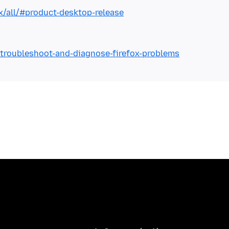
x/all/#product-desktop-release
/troubleshoot-and-diagnose-firefox-problems