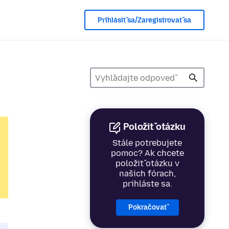
Prihlásiť sa/Zaregistrovať sa
Položiť otázku
Stále potrebujete
pomoc? Ak chcete
položiť otázku v
našich fórach,
prihláste sa.
Pokračovať