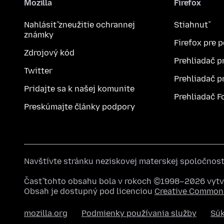
Mozilla
Firefox
Nahlásiť zneužitie ochrannej
Stiahnuť
známky
Firefox pre 
Zdrojový kód
Prehliadač p
Twitter
Prehliadač p
Pridajte sa k našej komunite
Prehliadač F
Preskúmajte články podpory
Navštívte stránku neziskovej materskej spoločnos
Časť tohto obsahu bola v rokoch ©1998–2026 vytvo
Obsah je dostupný pod licenciou
Creative Commons
mozilla.org
Podmienky používania služby
Sú