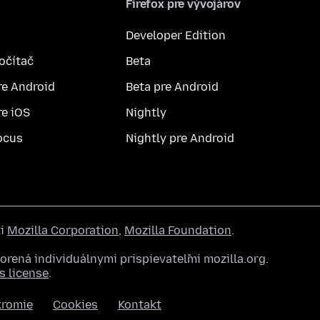
Firefox pre vývojárov
Developer Edition
počítač
Beta
re Android
Beta pre Android
re iOS
Nightly
ocus
Nightly pre Android
ti
Mozilla Corporation
,
Mozilla Foundation
.
rená individuálnymi prispievateľmi mozilla.org.
 license
.
kromie
Cookies
Kontakt