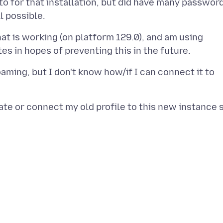
into for that installation, but did have many passwor
hat is working (on platform 129.0), and am using
oaming, but I don't know how/if I can connect it to
date or connect my old profile to this new instance 