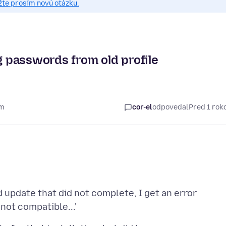
žte prosím novú otázku.
ng passwords from old profile
om
cor-el
odpovedal
Pred 1 ro
 update that did not complete, I get an error