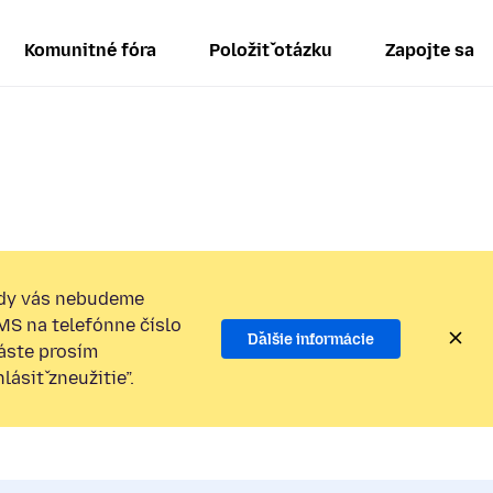
Komunitné fóra
Položiť otázku
Zapojte sa
dy vás nebudeme
SMS na telefónne číslo
Ďalšie informácie
láste prosím
ásiť zneužitie”.