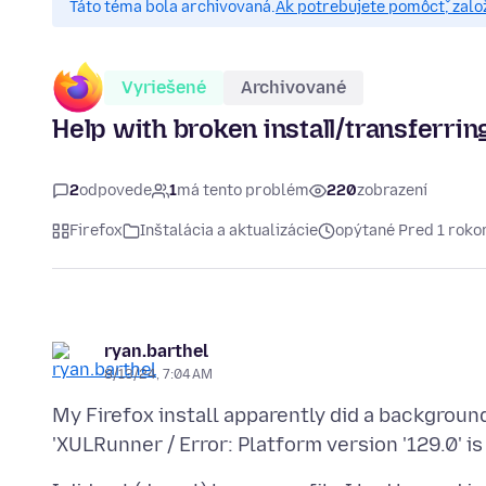
Táto téma bola archivovaná.
Ak potrebujete pomôcť, zalo
Vyriešené
Archivované
Help with broken install/transferri
2
odpovede
1
má tento problém
220
zobrazení
Firefox
Inštalácia a aktualizácie
opýtané Pred 1 rok
ryan.barthel
8/13/24, 7:04 AM
My Firefox install apparently did a background