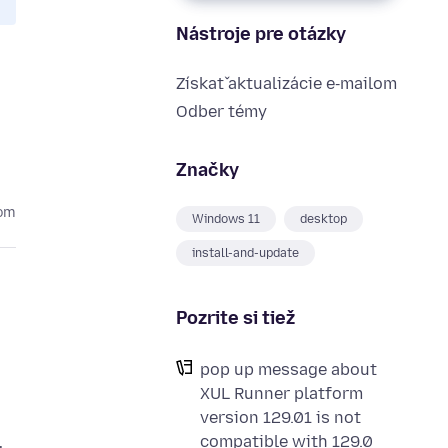
Nástroje pre otázky
Získať aktualizácie e‑mailom
Odber témy
Značky
kom
Windows 11
desktop
install-and-update
Pozrite si tiež
pop up message about
XUL Runner platform
version 129.01 is not
compatible with 129.0