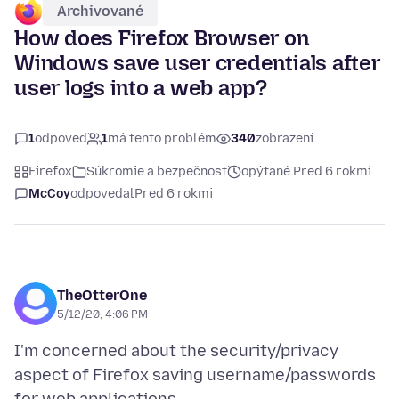
Archivované
How does Firefox Browser on
Windows save user credentials after
user logs into a web app?
1
odpoveď
1
má tento problém
340
zobrazení
Firefox
Súkromie a bezpečnosť
opýtané Pred 6 rokmi
McCoy
odpovedal
Pred 6 rokmi
TheOtterOne
5/12/20, 4:06 PM
I'm concerned about the security/privacy
aspect of Firefox saving username/passwords