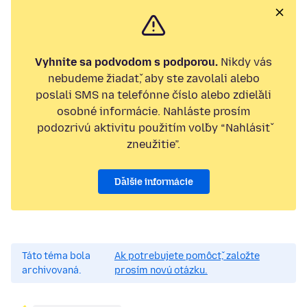
Vyhnite sa podvodom s podporou.
Nikdy vás
nebudeme žiadať, aby ste zavolali alebo
poslali SMS na telefónne číslo alebo zdieľali
osobné informácie. Nahláste prosím
podozrivú aktivitu použitím voľby “Nahlásiť
zneužitie”.
Ďalšie informácie
Táto téma bola
Ak potrebujete pomôcť, založte
archivovaná.
prosím novú otázku.