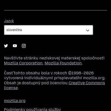
Jazyk
Jazyk
Navštívte stránku neziskovej materskej spoločnosti
Mozilla Corporation
,
Mozilla Foundation
.
Časť tohto obsahu bola v rokoch ©1998–2026
vytvorená individuálnymi prispievateľmi mozilla.org.
Obsah je dostupný pod licenciou
Creative Commons
license
.
mozilla.org
Podmienky používania služby