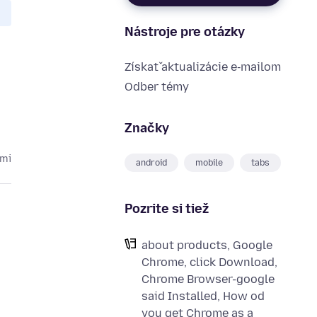
Nástroje pre otázky
Získať aktualizácie e‑mailom
Odber témy
Značky
kmi
android
mobile
tabs
Pozrite si tiež
about products, Google
Chrome, click Download,
Chrome Browser-google
e
said Installed, How od
you get Chrome as a