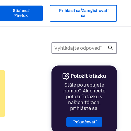
Stiahnuť
Prihlásiť sa/Zaregistrovať
Firefox
sa
Položiť otázku
Stále potrebujete
pomoc? Ak chcete
položiť otázku v
našich fórach,
prihláste sa.
Pokračovať