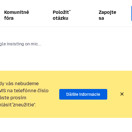
Komunitné
Položiť
Zapojte
fóra
otázku
sa
le insisting on mic...
dy vás nebudeme
SMS na telefónne číslo
Ďalšie informácie
láste prosím
ásiť zneužitie”.