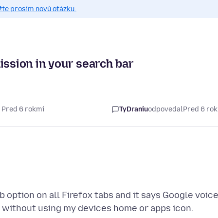
žte prosím novú otázku.
ission in your search bar
 Pred 6 rokmi
TyDraniu
odpovedal
Pred 6 ro
b option on all Firefox tabs and it says Google voic