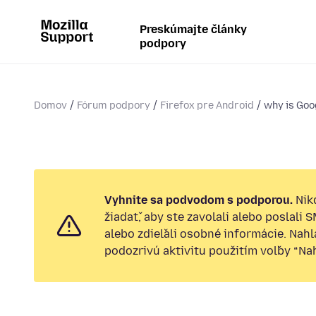
Preskúmajte články
podpory
Domov
Fórum podpory
Firefox pre Android
why is Goog
Vyhnite sa podvodom s podporou.
Nik
žiadať, aby ste zavolali alebo poslali 
alebo zdieľali osobné informácie. Nah
podozrivú aktivitu použitím voľby “Nahl