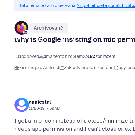
Táto téma bola archivovaná.
Ak potrebujete pomôcť, zalo
Archivované
why is Google insisting on mic perm
1
odpoveď
1
má tento problém
180
zobrazení
Firefox pre Android
Základy práce s kartami
opýtané
anniestal
11/26/19, 7:59 AM
I get a mic icon instead of a close/minimize ta