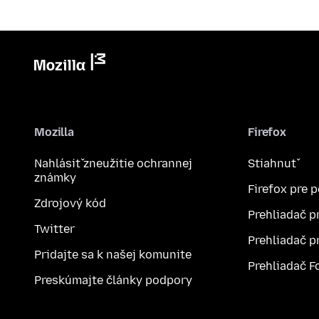
Mozilla
Firefox
Nahlásiť zneužitie ochrannej
Stiahnuť
známky
Firefox pre 
Zdrojový kód
Prehliadač p
Twitter
Prehliadač p
Pridajte sa k našej komunite
Prehliadač F
Preskúmajte články podpory