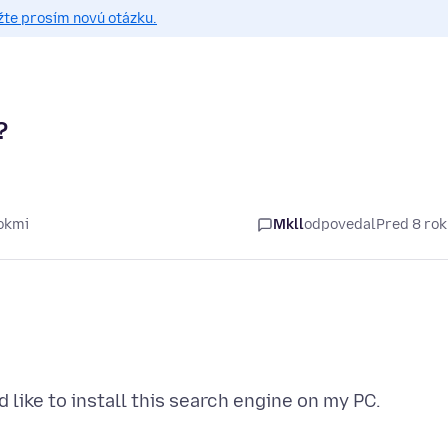
žte prosím novú otázku.
?
okmi
Mkll
odpovedal
Pred 8 ro