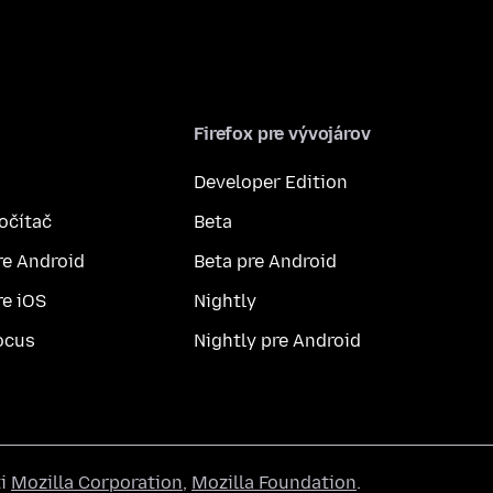
Firefox pre vývojárov
Developer Edition
počítač
Beta
re Android
Beta pre Android
re iOS
Nightly
ocus
Nightly pre Android
ti
Mozilla Corporation
,
Mozilla Foundation
.