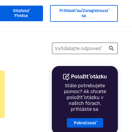
Stiahnuť
Prihlásiť sa/Zaregistrovať
Firefox
sa
Položiť otázku
Stále potrebujete
pomoc? Ak chcete
položiť otázku v
našich fórach,
prihláste sa.
Pokračovať