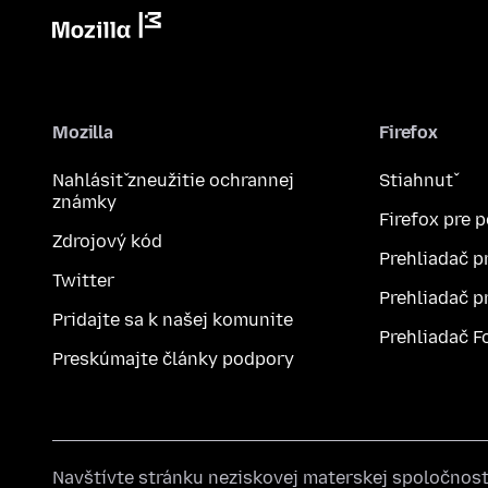
Mozilla
Firefox
Nahlásiť zneužitie ochrannej
Stiahnuť
známky
Firefox pre 
Zdrojový kód
Prehliadač p
Twitter
Prehliadač p
Pridajte sa k našej komunite
Prehliadač F
Preskúmajte články podpory
Navštívte stránku neziskovej materskej spoločnos