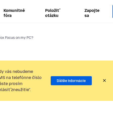
Komunitné
Položiť
Zapojte
fóra
otázku
sa
efox Focus on my PC?
dy vás nebudeme
SMS na telefónne číslo
Ďalšie informácie
láste prosím
ásiť zneužitie”.