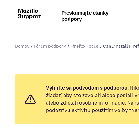
Preskúmajte články
podpory
Domov
Fórum podpory
Firefox Focus
Can I install Fir
Vyhnite sa podvodom s podporou.
Nik
žiadať, aby ste zavolali alebo poslali 
alebo zdieľali osobné informácie. Nah
podozrivú aktivitu použitím voľby “Nahl