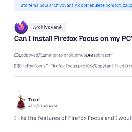
Táto téma bola archivovaná.
Ak potrebujete pomôcť, zalo
Archivované
Can I install Firefox Focus on my PC
1
odpoveď
1
má tento problém
140
zobrazení
Firefox Focus
Firefox Focus pre iOS
opýtané Pred 8 r
Trixil
4/19/18, 4:14 AM