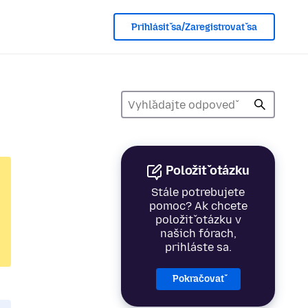
Prihlásiť sa/Zaregistrovať sa
Položiť otázku
Stále potrebujete
pomoc? Ak chcete
položiť otázku v
našich fórach,
prihláste sa.
Pokračovať