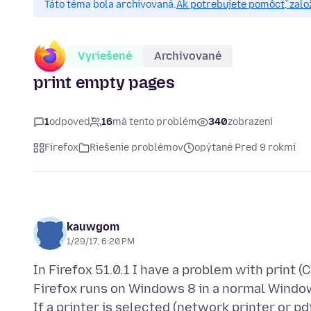
Táto téma bola archivovaná.
Ak potrebujete pomôcť, zalo
Vyriešené
Archivované
print empty pages
1
odpoveď
16
má tento problém
340
zobrazení
Firefox
Riešenie problémov
opýtané Pred 9 rokmi
kauwgom
1/29/17, 6:20 PM
In Firefox 51.0.1 I have a problem with print (C
Firefox runs on Windows 8 in a normal Windo
If a printer is selected (network printer or p