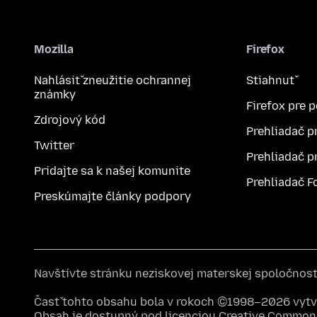
Mozilla
Firefox
Nahlásiť zneužitie ochrannej
Stiahnuť
známky
Firefox pre 
Zdrojový kód
Prehliadač p
Twitter
Prehliadač p
Pridajte sa k našej komunite
Prehliadač F
Preskúmajte články podpory
Navštívte stránku neziskovej materskej spoločnos
Časť tohto obsahu bola v rokoch ©1998–2026 vytvo
Obsah je dostupný pod licenciou
Creative Commons