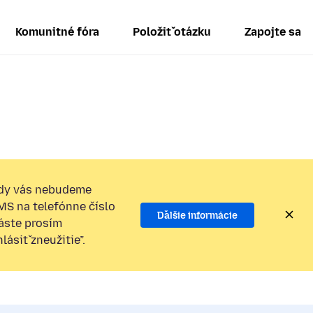
Komunitné fóra
Položiť otázku
Zapojte sa
dy vás nebudeme
SMS na telefónne číslo
Ďalšie informácie
láste prosím
ásiť zneužitie”.