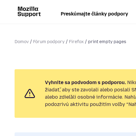
Preskúmajte články podpory
Domov
Fórum podpory
Firefox
print empty pages
Vyhnite sa podvodom s podporou.
Nik
žiadať, aby ste zavolali alebo poslali 
alebo zdieľali osobné informácie. Nah
podozrivú aktivitu použitím voľby “Nahl