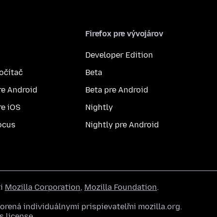
Firefox pre vývojárov
Developer Edition
počítač
Beta
re Android
Beta pre Android
re iOS
Nightly
ocus
Nightly pre Android
ti
Mozilla Corporation
,
Mozilla Foundation
.
rená individuálnymi prispievateľmi mozilla.org.
 license
.