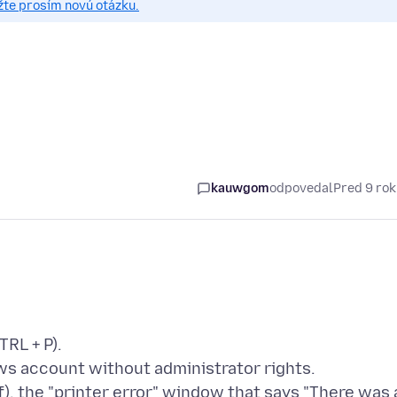
žte prosím novú otázku.
kauwgom
odpovedal
Pred 9 ro
TRL + P).
ws account without administrator rights.
df), the "printer error" window that says "There was 