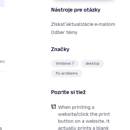
Nástroje pre otázky
Získať aktualizácie e‑mailom
Odber témy
Značky
kmi
Windows 7
desktop
fix-problems
Pozrite si tiež
When printing a
website/click the print
button on a website, it
actually prints a blank
a