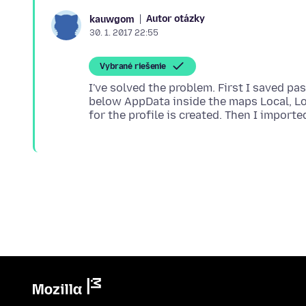
Autor otázky
kauwgom
30. 1. 2017 22:55
Vybrané riešenie
I've solved the problem. First I saved 
below AppData inside the maps Local, Lo