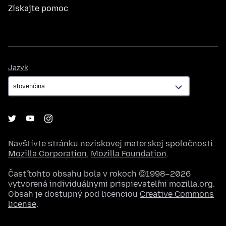
Získajte pomoc
Jazyk
Jazyk
Navštívte stránku neziskovej materskej spoločnosti
Mozilla Corporation
,
Mozilla Foundation
.
Časť tohto obsahu bola v rokoch ©1998–2026
vytvorená individuálnymi prispievateľmi mozilla.org.
Obsah je dostupný pod licenciou
Creative Commons
license
.