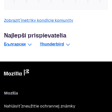
Zobraziť metriky kondície komunity
Najlepší prispievatelia
Български
Thunderbird
Mozilla
Nahlásiť zneužitie ochrannej známky