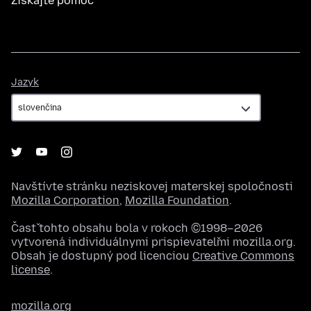
Získajte pomoc
Jazyk
Jazyk
Navštívte stránku neziskovej materskej spoločnosti
Mozilla Corporation
,
Mozilla Foundation
.
Časť tohto obsahu bola v rokoch ©1998–2026
vytvorená individuálnymi prispievateľmi mozilla.org.
Obsah je dostupný pod licenciou
Creative Commons
license
.
mozilla.org