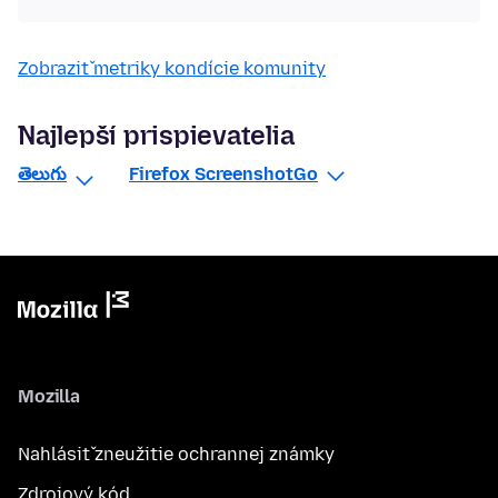
Zobraziť metriky kondície komunity
Najlepší prispievatelia
తెలుగు
Firefox ScreenshotGo
Mozilla
Nahlásiť zneužitie ochrannej známky
Zdrojový kód