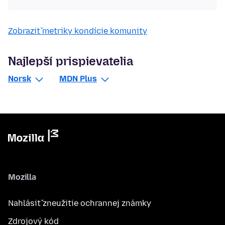
Zobraziť metriky kondície komunity
Najlepší prispievatelia
Norsk
MDN Plus
Mozilla
Nahlásiť zneužitie ochrannej známky
Zdrojový kód