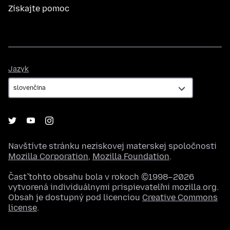
Získajte pomoc
Jazyk
Jazyk
Navštívte stránku neziskovej materskej spoločnosti
Mozilla Corporation
,
Mozilla Foundation
.
Časť tohto obsahu bola v rokoch ©1998–2026
vytvorená individuálnymi prispievateľmi mozilla.org.
Obsah je dostupný pod licenciou
Creative Commons
license
.