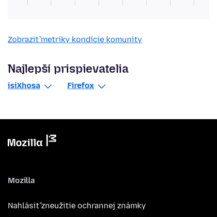
Zobraziť metriky kondície komunity
Najlepší prispievatelia
isiXhosa
Firefox
Mozilla
Nahlásiť zneužitie ochrannej známky