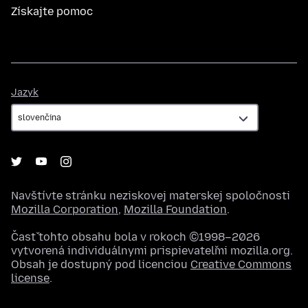
Získajte pomoc
Jazyk
Jazyk
Navštívte stránku neziskovej materskej spoločnosti
Mozilla Corporation
,
Mozilla Foundation
.
Časť tohto obsahu bola v rokoch ©1998–2026
vytvorená individuálnymi prispievateľmi mozilla.org.
Obsah je dostupný pod licenciou
Creative Commons
license
.