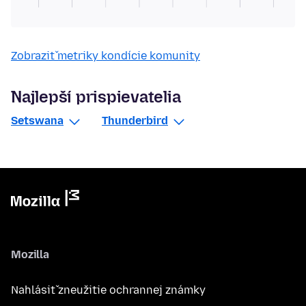
Zobraziť metriky kondície komunity
Najlepší prispievatelia
Setswana
Thunderbird
Mozilla
Nahlásiť zneužitie ochrannej známky