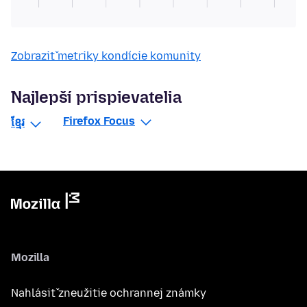
Zobraziť metriky kondície komunity
Najlepší prispievatelia
Firefox Focus
ខ្មែរ
Mozilla
Nahlásiť zneužitie ochrannej známky