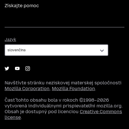
Získajte pomoc
Jazyk
Jazyk
Navštívte stránku neziskovej materskej spoločnosti
Mozilla Corporation
,
Mozilla Foundation
.
Časť tohto obsahu bola v rokoch ©1998–2026
vytvorená individuálnymi prispievateľmi mozilla.org.
Obsah je dostupný pod licenciou
Creative Commons
license
.