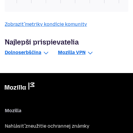
Zobraziť metriky kondície komunity
Najlepší prispievatelia
Dolnoserbšćina
Mozilla VPN
Mozilla
Nahlásiť zneužitie ochrannej známky