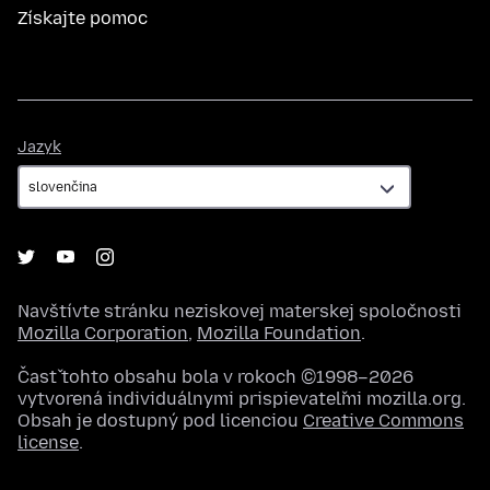
Získajte pomoc
Jazyk
Jazyk
Navštívte stránku neziskovej materskej spoločnosti
Mozilla Corporation
,
Mozilla Foundation
.
Časť tohto obsahu bola v rokoch ©1998–2026
vytvorená individuálnymi prispievateľmi mozilla.org.
Obsah je dostupný pod licenciou
Creative Commons
license
.