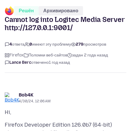
Решён
Архивировано
Cannot log into Logitec Media Server
http://127.0.0.1:9001/
4
ответа
0
имеют эту проблему
279
просмотров
Firefox
Поломки веб-сайтов
задан 2 года назад
Lance Berc
отвечено
1 год назад
Bob4K
4/30/24, 12:06 AM
Firefox Developer Edition 126.0b7 (64-bit)