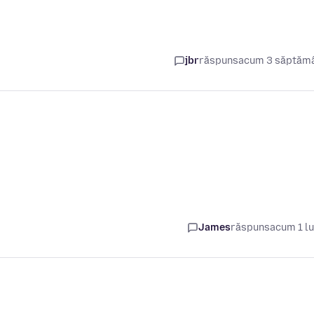
jbr
răspuns
acum 3 săptăm
James
răspuns
acum 1 l