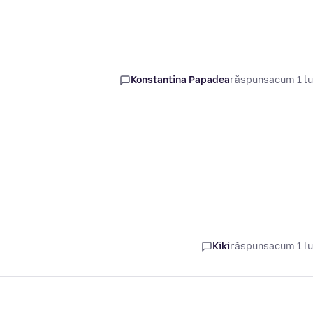
Konstantina Papadea
răspuns
acum 1 l
Kiki
răspuns
acum 1 l