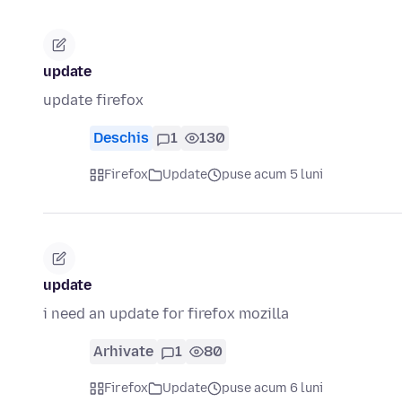
update
update firefox
Deschis
1
130
Firefox
Update
puse acum 5 luni
update
i need an update for firefox mozilla
Arhivate
1
80
Firefox
Update
puse acum 6 luni