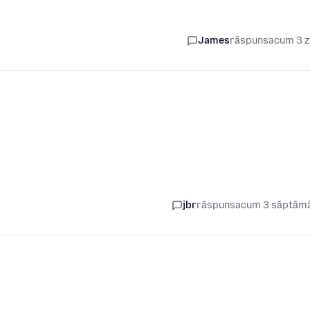
James
răspuns
acum 3 z
jbr
răspuns
acum 3 săptăm