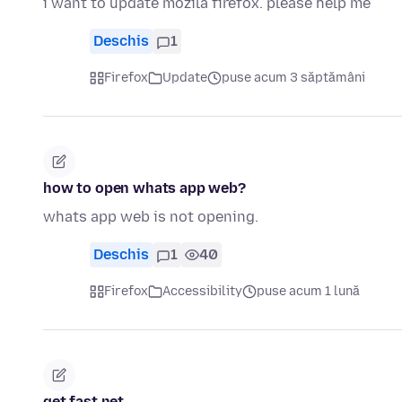
i want to update mozila firefox. please help me
Deschis
1
Firefox
Update
puse acum 3 săptămâni
how to open whats app web?
whats app web is not opening.
Deschis
1
40
Firefox
Accessibility
puse acum 1 lună
get fast net