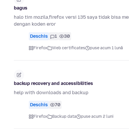
bagus
halo tim mozila,firefox versi 135 saya tidak bisa
dengan koden eror
Deschis
1
30
Firefox
Web certificates
puse acum 1 lună
backup recovery and accessibilities
help with downloads and backup
Deschis
70
Firefox
Backup data
puse acum 2 luni