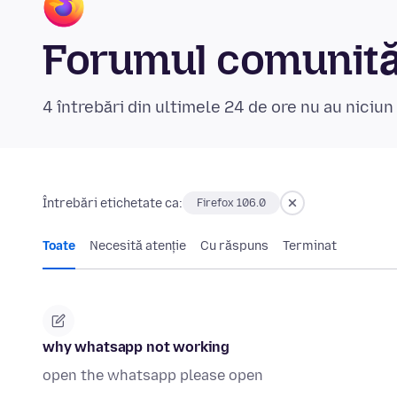
Forumul comunităț
4 întrebări din ultimele 24 de ore nu au niciu
Întrebări etichetate ca:
Firefox 106.0
Toate
Necesită atenție
Cu răspuns
Terminat
why whatsapp not working
open the whatsapp please open