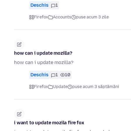
Deschis
1
Firefox
Accounts
puse acum 3 zile
how can i update mozilla?
how can i update mozilla?
Deschis
1
10
Firefox
Update
puse acum 3 săptămâni
i want to update mozila fire fox