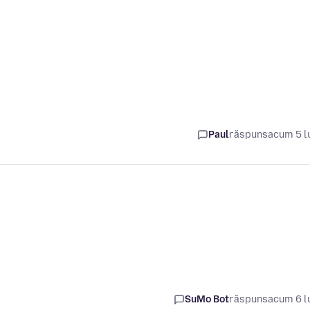
Paul
răspuns
acum 5 l
SuMo Bot
răspuns
acum 6 l