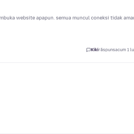
 membuka website apapun. semua muncul coneksi tidak ama
Kiki
răspuns
acum 1 l