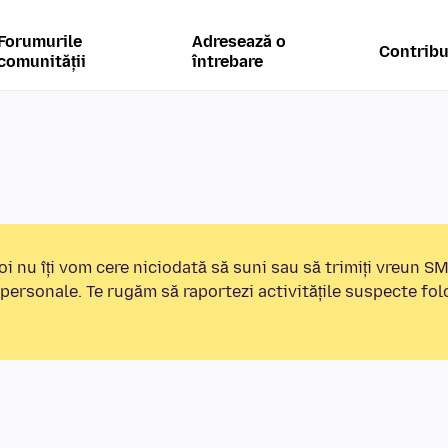
Forumurile
Adresează o
Contribu
comunității
întrebare
i nu îți vom cere niciodată să suni sau să trimiți vreun S
 personale. Te rugăm să raportezi activitățile suspecte fo