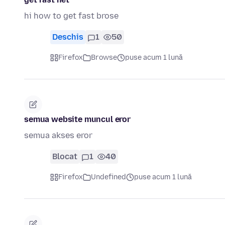
hi how to get fast brose
Deschis
1
50
Firefox
Browse
puse acum 1 lună
semua website muncul eror
semua akses eror
Blocat
1
40
Firefox
Undefined
puse acum 1 lună