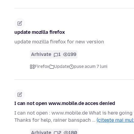
update mozilla firefox
update mozilla firefox for new version
Arhivate
1
199
Firefox
Update
puse acum 7 luni
I can not open www.mobile.de acces denied
I can not open : www.mobile.de What is here going
Thanks for help, rainer banspach …
(citește mai mul
Arhivate
2
180