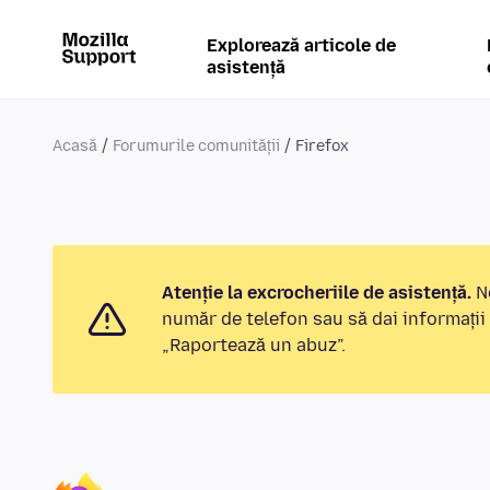
Explorează articole de
asistență
Acasă
Forumurile comunității
Firefox
Atenție la excrocheriile de asistență.
No
număr de telefon sau să dai informații
„Raportează un abuz”.