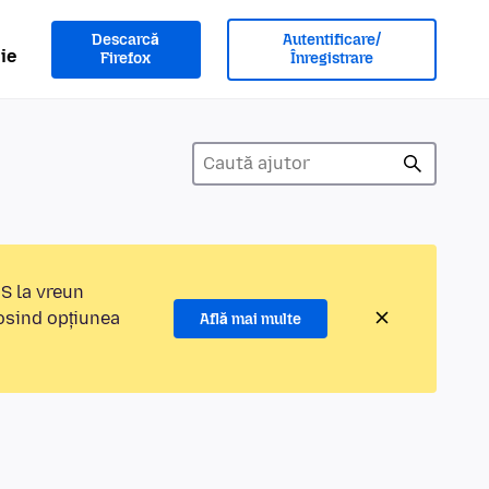
Descarcă
Autentificare/
ie
Firefox
Înregistrare
MS la vreun
losind opțiunea
Află mai multe