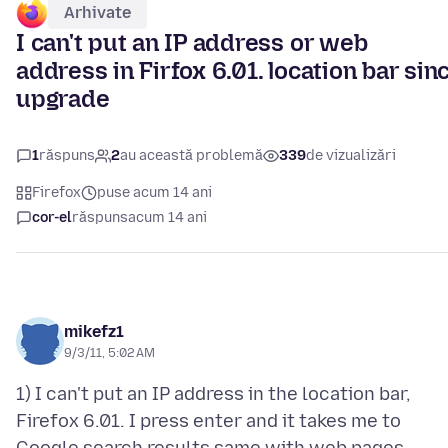
Arhivate
I can't put an IP address or web
address in Firfox 6.01. location bar sin
upgrade
1
răspuns
2
au această problemă
339
de vizualizări
Firefox
puse acum 14 ani
cor-el
răspuns
acum 14 ani
mikefz1
9/3/11, 5:02 AM
1) I can't put an IP address in the location bar,
Firefox 6.01. I press enter and it takes me to