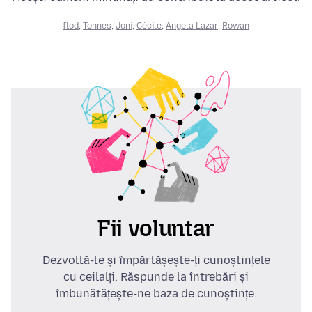
flod
,
Tonnes
,
Joni
,
Cécile
,
Angela Lazar
,
Rowan
Fii voluntar
Dezvoltă-te și împărtășește-ți cunoștințele
cu ceilalți. Răspunde la întrebări și
îmbunătățește-ne baza de cunoștințe.