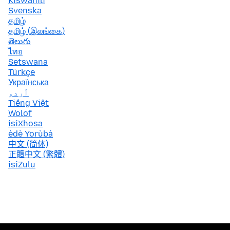
Kiswahili
Svenska
தமிழ்
தமிழ் (இலங்கை)
తెలుగు
ไทย
Setswana
Türkçe
Українська
اُردو
Tiếng Việt
Wolof
isiXhosa
èdè Yorùbá
中文 (简体)
正體中文 (繁體)
isiZulu