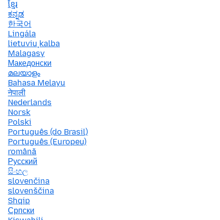
ខ្មែរ
ಕನ್ನಡ
한국어
Lingála
lietuvių kalba
Malagasy
Македонски
മലയാളം
Bahasa Melayu
नेपाली
Nederlands
Norsk
Polski
Português (do Brasil)
Português (Europeu)
română
Русский
සිංහල
slovenčina
slovenščina
Shqip
Српски