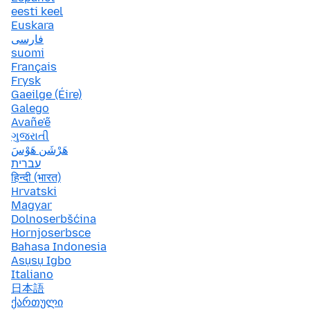
eesti keel
Euskara
فارسی
suomi
Français
Frysk
Gaeilge (Éire)
Galego
Avañe'ẽ
ગુજરાતી
هَرْشَن هَوْسَ
עברית
हिन्दी (भारत)
Hrvatski
Magyar
Dolnoserbšćina
Hornjoserbsce
Bahasa Indonesia
Asụsụ Igbo
Italiano
日本語
ქართული