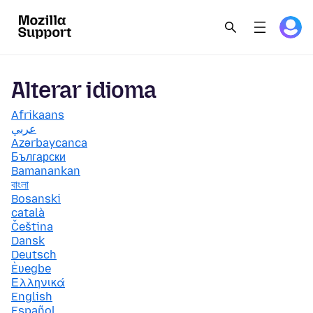
Alterar idioma
Afrikaans
عربي
Azərbaycanca
Български
Bamanankan
বাংলা
Bosanski
català
Čeština
Dansk
Deutsch
Èʋegbe
Ελληνικά
English
Español