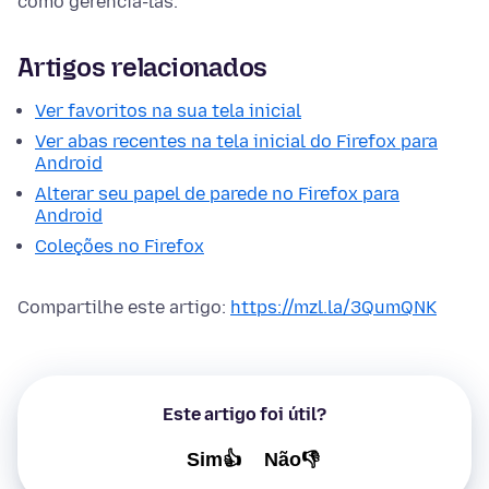
como gerenciá-las.
Artigos relacionados
Ver favoritos na sua tela inicial
Ver abas recentes na tela inicial do Firefox para
Android
Alterar seu papel de parede no Firefox para
Android
Coleções no Firefox
Compartilhe este artigo:
https://mzl.la/3QumQNK
Este artigo foi útil?
Sim👍
Não👎