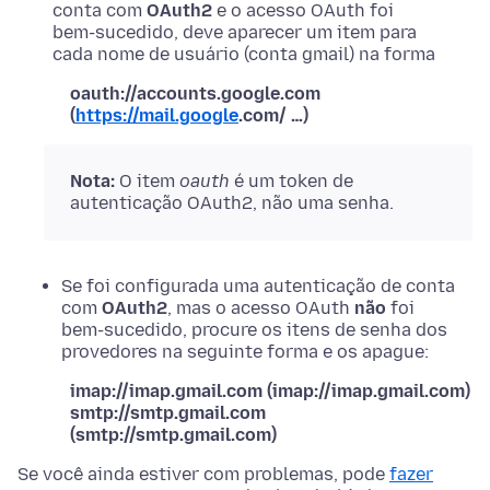
conta com
OAuth2
e o acesso OAuth foi
bem-sucedido, deve aparecer um item para
cada nome de usuário (conta gmail) na forma
oauth://accounts.google
.
com
(
https://mail.google
.
com/ …)
Nota:
O item
oauth
é um token de
autenticação OAuth2, não uma senha.
Se foi configurada uma autenticação de conta
com
OAuth2
, mas o acesso OAuth
não
foi
bem-sucedido, procure os itens de senha dos
provedores na seguinte forma e os apague:
imap://imap.gmail
.
com (imap://imap.gmail
.
com)
smtp://smtp.gmail
.
com
(smtp://smtp.gmail
.
com)
Se você ainda estiver com problemas, pode
fazer