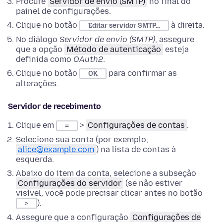
Procure
Servidor de envio (SMTP)
no final do
painel de configurações.
Clique no botão
à direita.
Editar servidor SMTP…
No diálogo
Servidor de envio (SMTP)
, assegure
que a opção
Método de autenticação
esteja
definida como
OAuth2
.
Clique no botão
para confirmar as
OK
alterações.
Servidor de recebimento
Clique em
>
Configurações de contas
.
≡
Selecione sua conta (por exemplo,
alice@example.com
) na lista de contas à
esquerda.
Abaixo do item da conta, selecione a subseção
Configurações do servidor
(se não estiver
visível, você pode precisar clicar antes no botão
).
>
Assegure que a configuração
Configurações de