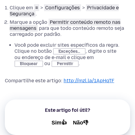
Clique em
≡
>
Configurações
>
Privacidade e
Segurança
.
Marque a opção
Permitir conteúdo remoto nas
mensagens
para que todo conteúdo remoto seja
carregado por padrão.
Você pode excluir sites específicos da regra.
Clique no botão
, digite o site
Exceções…
ou endereço de e-mail e clique em
ou
.
Bloquear
Permitir
Compartilhe este artigo:
http://mzl.la/1ApHqTF
Este artigo foi útil?
Sim👍
Não👎