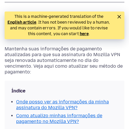
This is a machine-generated translation of the
English article
. It has not been reviewed by a human,
and may contain errors. If you would like to revise
this content, you can start
here
.
Mantenha suas informações de pagamento
atualizadas para que sua assinatura do Mozilla VPN
seja renovada automaticamente no dia do
vencimento. Veja aqui como atualizar seu método de
pagamento:
Índice
Onde posso ver as informações da minha
assinatura do Mozilla VPN?
Como atualizo minhas informações de
pagamento no Mozilla VPN?