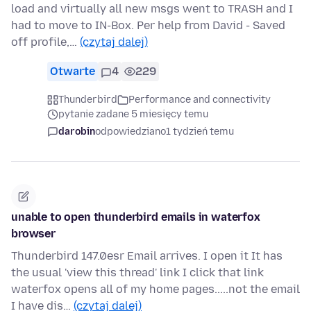
load and virtually all new msgs went to TRASH and I
had to move to IN-Box. Per help from David - Saved
off profile,…
(czytaj dalej)
Otwarte
4
229
Thunderbird
Performance and connectivity
pytanie zadane 5 miesięcy temu
darobin
odpowiedziano
1 tydzień temu
unable to open thunderbird emails in waterfox
browser
Thunderbird 147.0esr Email arrives. I open it It has
the usual 'view this thread' link I click that link
waterfox opens all of my home pages.....not the email
I have dis…
(czytaj dalej)