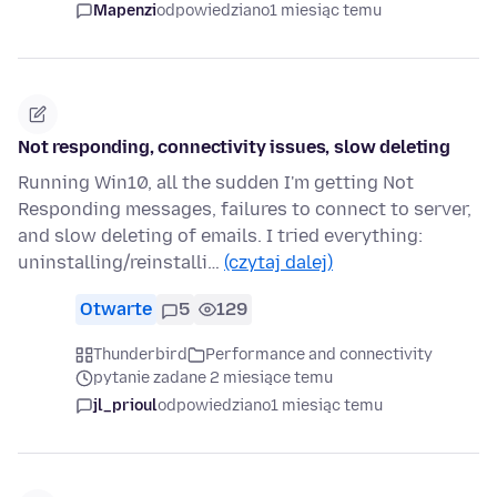
Mapenzi
odpowiedziano
1 miesiąc temu
Not responding, connectivity issues, slow deleting
Running Win10, all the sudden I'm getting Not
Responding messages, failures to connect to server,
and slow deleting of emails. I tried everything:
uninstalling/reinstalli…
(czytaj dalej)
Otwarte
5
129
Thunderbird
Performance and connectivity
pytanie zadane 2 miesiące temu
jl_prioul
odpowiedziano
1 miesiąc temu