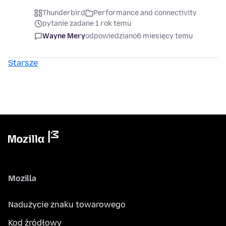
Thunderbird
Performance and connectivity
pytanie zadane 1 rok temu
Wayne Mery
odpowiedziano
6 miesięcy temu
Starsze
Mozilla
Nadużycie znaku towarowego
Kod źródłowy