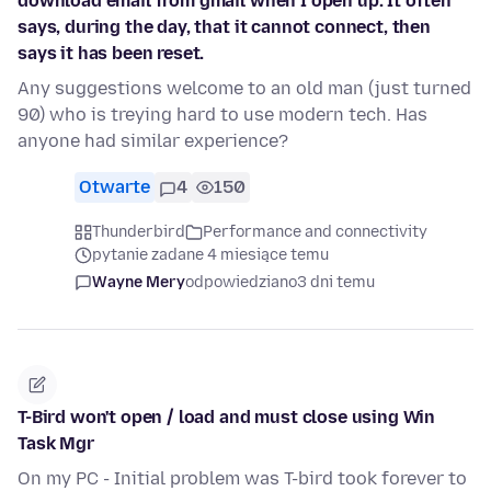
download email from gmail when I open up. It often
says, during the day, that it cannot connect, then
says it has been reset.
Any suggestions welcome to an old man (just turned
90) who is treying hard to use modern tech. Has
anyone had similar experience?
Otwarte
4
150
Thunderbird
Performance and connectivity
pytanie zadane 4 miesiące temu
Wayne Mery
odpowiedziano
3 dni temu
T-Bird won't open / load and must close using Win
Task Mgr
On my PC - Initial problem was T-bird took forever to