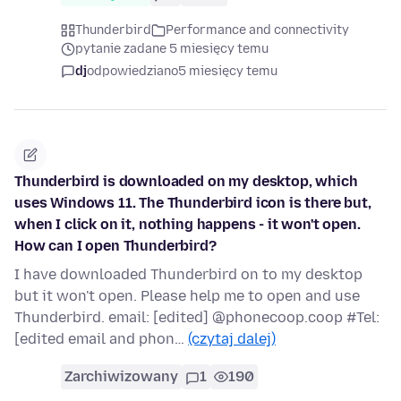
Thunderbird
Performance and connectivity
pytanie zadane 5 miesięcy temu
dj
odpowiedziano
5 miesięcy temu
Thunderbird is downloaded on my desktop, which
uses Windows 11. The Thunderbird icon is there but,
when I click on it, nothing happens - it won't open.
How can I open Thunderbird?
I have downloaded Thunderbird on to my desktop
but it won't open. Please help me to open and use
Thunderbird. email: [edited] @phonecoop.coop #Tel:
[edited email and phon…
(czytaj dalej)
Zarchiwizowany
1
190