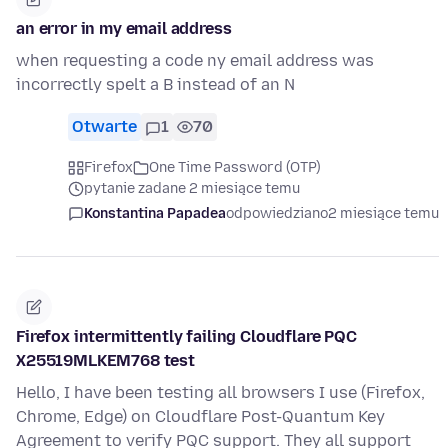
an error in my email address
when requesting a code ny email address was
incorrectly spelt a B instead of an N
Otwarte
1
70
Firefox
One Time Password (OTP)
pytanie zadane 2 miesiące temu
Konstantina Papadea
odpowiedziano
2 miesiące temu
Firefox intermittently failing Cloudflare PQC
X25519MLKEM768 test
Hello, I have been testing all browsers I use (Firefox,
Chrome, Edge) on Cloudflare Post-Quantum Key
Agreement to verify PQC support. They all support