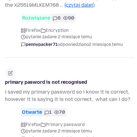
the X25519MLKEM768 …
(czytaj dalej)
Rozwiązane
6
90
Firefox
Encryption
pytanie zadane 2 miesiące temu
pennypacker71
odpowiedziano
2 miesiące temu
primary pasword is not recognised
i saved my primary password so i know it is correct,
however it is saying it is not correct.. what can i do?
Otwarte
1
70
Firefox
Primary password
pytanie zadane 2 miesiące temu