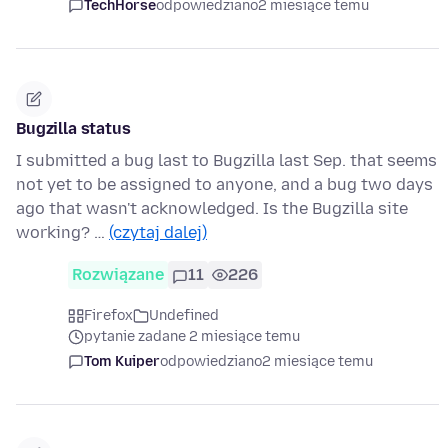
TechHorse
odpowiedziano
2 miesiące temu
Bugzilla status
I submitted a bug last to Bugzilla last Sep. that seems
not yet to be assigned to anyone, and a bug two days
ago that wasn't acknowledged. Is the Bugzilla site
working? …
(czytaj dalej)
Rozwiązane
11
226
Firefox
Undefined
pytanie zadane 2 miesiące temu
Tom Kuiper
odpowiedziano
2 miesiące temu