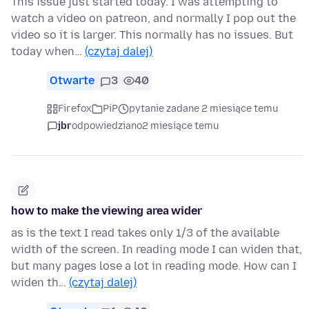
This issue just started today. I was attempting to
watch a video on patreon, and normally I pop out the
video so it is larger. This normally has no issues. But
today when…
(czytaj dalej)
Otwarte
3
40
Firefox
PiP
pytanie zadane 2 miesiące temu
jbr
odpowiedziano
2 miesiące temu
how to make the viewing area wider
as is the text I read takes only 1/3 of the available
width of the screen. In reading mode I can widen that,
but many pages lose a lot in reading mode. How can I
widen th…
(czytaj dalej)