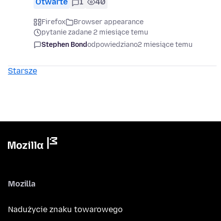
Otwarte
1
40
Firefox
Browser appearance
pytanie zadane 2 miesiące temu
Stephen Bond
odpowiedziano
2 miesiące temu
Starsze
Mozilla
Nadużycie znaku towarowego