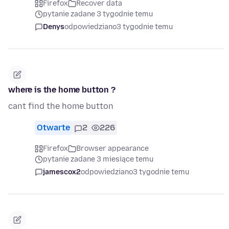
Firefox
Recover data
pytanie zadane 3 tygodnie temu
Denys
odpowiedziano
3 tygodnie temu
where is the home button ?
cant find the home button
Otwarte
2
226
Firefox
Browser appearance
pytanie zadane 3 miesiące temu
jamescox2
odpowiedziano
3 tygodnie temu