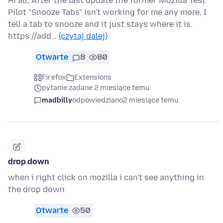
Hi all, After the last update the former Mozilla Test
Pilot "Snooze Tabs" isn't working for me any more, I
tell a tab to snooze and it just stays where it is.
https://add…
(czytaj dalej)
Otwarte
8
80
Firefox
Extensions
pytanie zadane 2 miesiące temu
madbilly
odpowiedziano
2 miesiące temu
drop down
when i right click on mozilla i can't see anything in
the drop down
Otwarte
50