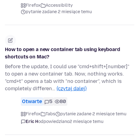
Firefox
Accessibility
pytanie zadane 2 miesiące temu
How to open a new container tab using keyboard
shortcuts on Mac?
Before the update, I could use "cmd+shift+[number]"
to open a new container tab. Now, nothing works.
"cmd+t" opens a tab with "no container", which is
completely differen…
(czytaj dalej)
Otwarte
5
80
Firefox
Tabs
pytanie zadane 2 miesiące temu
Eric H
odpowiedziano
2 miesiące temu