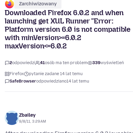
Zarchiwizowany
Downloaded Firefox 6.0.2 and when
launching get XUL Runner "Error:
Platform version 6.0 is not compatible
with minVersion>=6.0.2
maxVersion<=6.0.2
2
odpowiedzi
41
osób ma ten problem
339
wyświetleń
Firefox
pytanie zadane 14 lat temu
SafeBrowser
odpowiedziano
14 lat temu
Zbailey
9/8/11, 3:29 AM