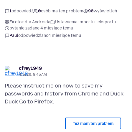
1
odpowiedź
0
osób ma ten problem
90
wyświetleń
Firefox dla Androida
Ustawienia importu i eksportu
pytanie zadane 4 miesiące temu
Paul
odpowiedziano
4 miesiące temu
cfrey1949
4/5/26, 8:45 AM
Please instruct me on how to save my
passwords and history from Chrome and Duck
Też mam ten problem