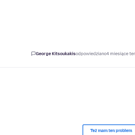
George Kitsoukakis
odpowiedziano
4 miesiące t
Też mam ten problem