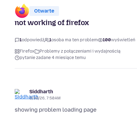
Otwarte
not working of firefox
1
odpowiedź
1
osoba ma ten problem
100
wyświetleń
Firefox
Problemy z połączeniami i wydajnością
pytanie zadane 4 miesiące temu
Siddharth
3/30/26, 7:50 AM