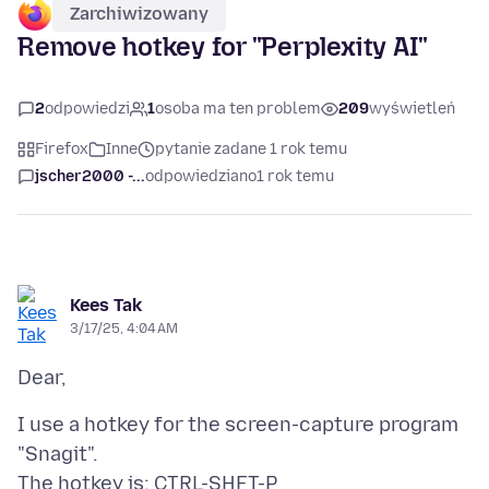
Zarchiwizowany
Remove hotkey for "Perplexity AI"
2
odpowiedzi
1
osoba ma ten problem
209
wyświetleń
Firefox
Inne
pytanie zadane 1 rok temu
jscher2000 -...
odpowiedziano
1 rok temu
Kees Tak
3/17/25, 4:04 AM
I use a hotkey for the screen-capture program
"Snagit".