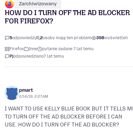
Zarchiwizowany
HOW DO I TURN OFF THE AD BLOCKER
FOR FIREFOX?
5
odpowiedzi
2
osoby mają ten problem
398
wyświetleń
Firefox
Inne
pytanie zadane 7 lat temu
Pj
odpowiedziano
7 lat temu
pmart
2/14/19, 2:27 AM
I WANT TO USE KELLY BLUE BOOK BUT IT TELLS M
TO TURN OFF THE AD BLOCKER BEFORE I CAN