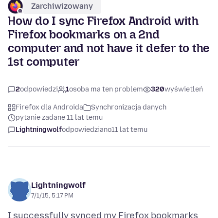
Zarchiwizowany
How do I sync Firefox Android with
Firefox bookmarks on a 2nd
computer and not have it defer to the
1st computer
2
odpowiedzi
1
osoba ma ten problem
320
wyświetleń
Firefox dla Androida
Synchronizacja danych
pytanie zadane 11 lat temu
Lightningwolf
odpowiedziano
11 lat temu
Lightningwolf
7/1/15, 5:17 PM
I successfully synced my Firefox bookmarks