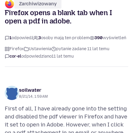
Zarchiwizowany
Firefox opens a blank tab when I
open a pdf in adobe.
1
odpowiedź
3
osoby mają ten problem
390
wyświetleń
Firefox
Ustawienia
pytanie zadane 11 lat temu
cor-el
odpowiedziano
11 lat temu
soilwater
8/21/14, 1:59 AM
First of all, I have already gone into the setting
and disabled the pdf viewer in Firefox and have
it set to open in Adobe. However, when I click
on a pdf attachement in an email or anywhere,