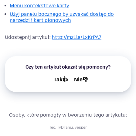
Menu kontekstowe karty
Użyj panelu bocznego by uzyskać dostęp do
narzędzi i kart pionowych
Udostępnij artykuł:
http://mzl.la/1xKrPA7
Czy ten artykuł okazał się pomocny?
Tak👍
Nie👎
Osoby, które pomogły w tworzeniu tego artykułu:
Teo
,
TyDraniu
,
vesper