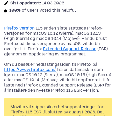
Sist oppdatert:
14.03.2026
100%
of users voted this helpful
Firefox versjon
115 er den siste støttede Firefox-
versjonen for macOS 10.12 (Sierra), macOS 10.13
(High Sierra) og macOS 10.14 (Mojave). Har du brukt
Firefox på disse versjonene av macOS, vil du bli
overført til Firefox
Extended Support Release
(ESR)
gjennom en oppdatering av programmet.
Om du besøker nedlastingssiden til Firefox på
https://www.firefox.com/
fra en datamaskin som
kjører macOS 10.12 (Sierra), macOS 10.13 (High Sierra)
eller macOS 10.14 (Mojave), vil du bli oppfordret til å
laste ned Firefox Extended Support Release (ESR) for
å installere den nyeste Firefox 115 ESR versjon.
Mozilla vil slippe sikkerhetsoppdateringer for
Firefox 115 ESR til slutten av august 2026. Det