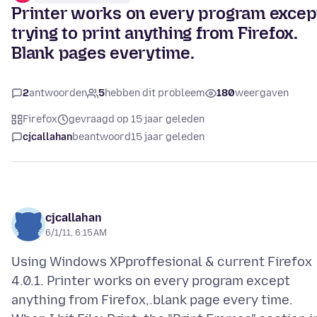
Printer works on every program excep
trying to print anything from Firefox.
Blank pages everytime.
2
antwoorden
5
hebben dit probleem
180
weergaven
Firefox
gevraagd op 15 jaar geleden
cjcallahan
beantwoord
15 jaar geleden
cjcallahan
6/1/11, 6:15 AM
Using Windows XPproffesional & current Firefox
4.0.1. Printer works on every program except
anything from Firefox,.blank page every time.