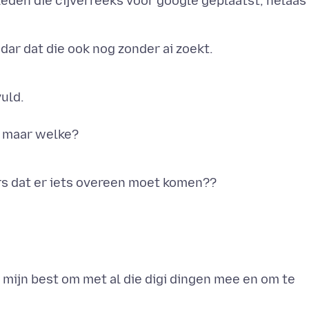
geleden die cijverreeks voor google geplaatst, helaas
adar dat die ook nog zonder ai zoekt.
vuld.
n maar welke?
 mijn best om met al die digi dingen mee en om te