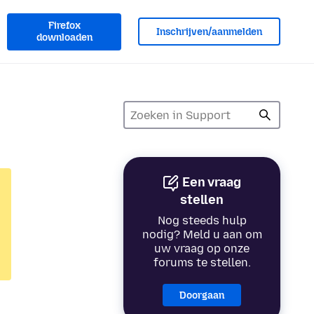
Firefox
Inschrijven/aanmelden
downloaden
Een vraag
stellen
Nog steeds hulp
nodig? Meld u aan om
uw vraag op onze
forums te stellen.
Doorgaan