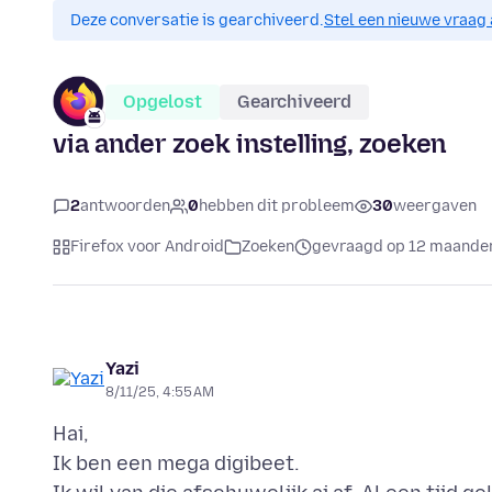
Deze conversatie is gearchiveerd.
Stel een nieuwe vraag 
Opgelost
Gearchiveerd
via ander zoek instelling, zoeken
2
antwoorden
0
hebben dit probleem
30
weergaven
Firefox voor Android
Zoeken
gevraagd op 12 maande
Yazi
8/11/25, 4:55 AM
Hai,
Ik ben een mega digibeet.