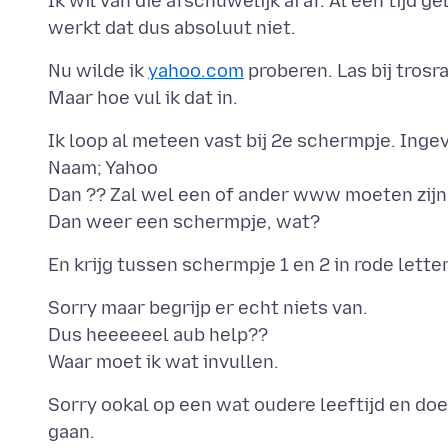
Ik wil van die afschuwelijk ai af. Al een tijd 
Nu wilde ik
yahoo.com
proberen. Las bij trosr
Ik loop al meteen vast bij 2e schermpje. Inge
Naam; Yahoo
Dan ?? Zal wel een of ander www moeten zij
Sorry maar begrijp er echt niets van.
Dus heeeeeel aub help??
Sorry ookal op een wat oudere leeftijd en doe