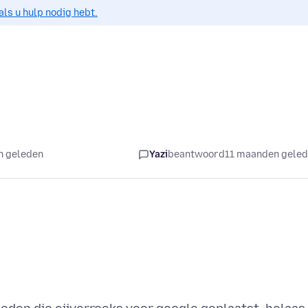
als u hulp nodig hebt.
n geleden
Yazi
beantwoord
11 maanden gele