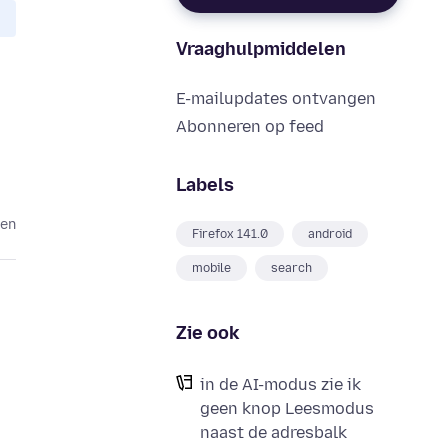
Vraaghulpmiddelen
E-mailupdates ontvangen
Abonneren op feed
Labels
den
Firefox 141.0
android
mobile
search
Zie ook
in de AI-modus zie ik
geen knop Leesmodus
naast de adresbalk