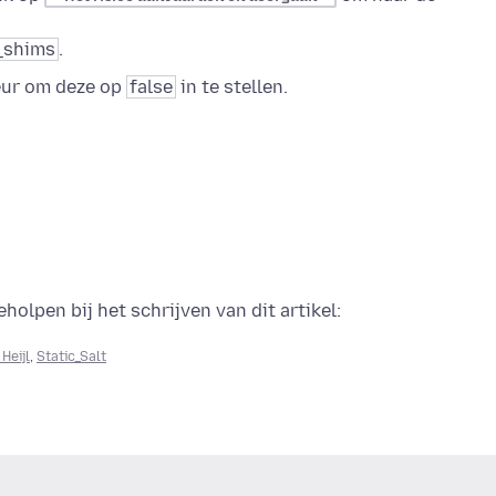
_shims
.
eur om deze op
false
in te stellen.
olpen bij het schrijven van dit artikel:
Heijl
,
Static_Salt