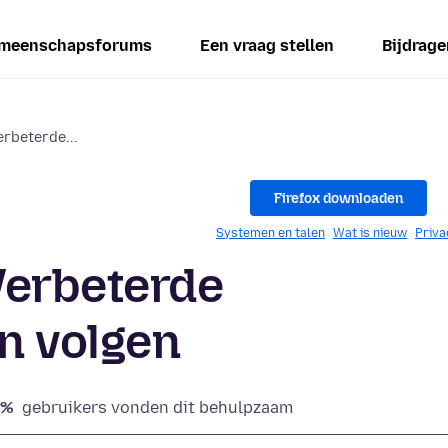
meenschapsforums
Een vraag stellen
Bijdrage
rbeterde...
Firefox downloaden
Systemen en talen
Wat is nieuw
Priva
Verbeterde
n volgen
5%
gebruikers vonden dit behulpzaam